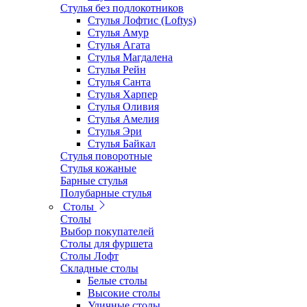
Стулья без подлокотников
Стулья Лофтис (Loftys)
Стулья Амур
Стулья Агата
Стулья Магдалена
Стулья Рейн
Стулья Санта
Стулья Харпер
Стулья Оливия
Стулья Амелия
Стулья Эри
Стулья Байкал
Стулья поворотные
Стулья кожаные
Барные стулья
Полубарные стулья
Столы
Столы
Выбор покупателей
Столы для фуршета
Столы Лофт
Складные столы
Белые столы
Высокие столы
Уличные столы