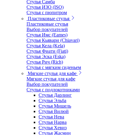
Стулья Самба
Стулья ИЗО (ISO)
Стулья с пюпитром
Пластиковые стулья
Пластиковые стулья
Выбор покупателей
Стулья Имс (Eames)
Стулья Кьявари (Chiavari)
Стулья Кела (Kela)
Стулья Фиати (Fiati)
Стулья Эска (Eska)
Стулья Рич (Rich)
Стулья с мягким сиденьем
Мягкие стулья для кафе
Мягкие стулья для кафе
Выбор покупателей
Стулья с подлокотниками
Стулья Дарлинг
Стулья Эльба
Стулья Мишель
Стулья Вилюй
Стулья Нева
Стулья Нарва
Стулья Хевиз
Стулья Жасмин