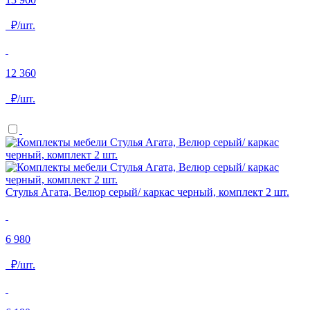
₽/шт.
12 360
₽/шт.
Стулья Агата, Велюр серый/ каркас черный, комплект 2 шт.
6 980
₽/шт.