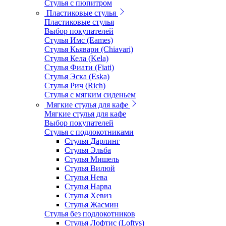
Стулья с пюпитром
Пластиковые стулья
Пластиковые стулья
Выбор покупателей
Стулья Имс (Eames)
Стулья Кьявари (Chiavari)
Стулья Кела (Kela)
Стулья Фиати (Fiati)
Стулья Эска (Eska)
Стулья Рич (Rich)
Стулья с мягким сиденьем
Мягкие стулья для кафе
Мягкие стулья для кафе
Выбор покупателей
Стулья с подлокотниками
Стулья Дарлинг
Стулья Эльба
Стулья Мишель
Стулья Вилюй
Стулья Нева
Стулья Нарва
Стулья Хевиз
Стулья Жасмин
Стулья без подлокотников
Стулья Лофтис (Loftys)