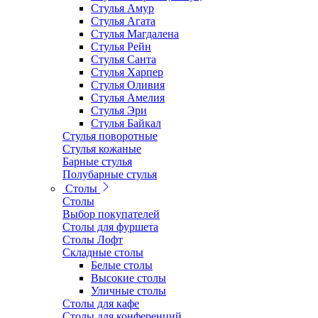
Стулья Амур
Стулья Агата
Стулья Магдалена
Стулья Рейн
Стулья Санта
Стулья Харпер
Стулья Оливия
Стулья Амелия
Стулья Эри
Стулья Байкал
Стулья поворотные
Стулья кожаные
Барные стулья
Полубарные стулья
Столы
Столы
Выбор покупателей
Столы для фуршета
Столы Лофт
Складные столы
Белые столы
Высокие столы
Уличные столы
Столы для кафе
Столы для конференций