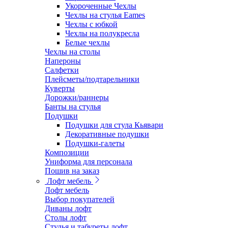
Укороченные Чехлы
Чехлы на стулья Eames
Чехлы с юбкой
Чехлы на полукресла
Белые чехлы
Чехлы на столы
Напероны
Салфетки
Плейсметы/подтарельники
Куверты
Дорожки/раннеры
Банты на стулья
Подушки
Подушки для стула Кьявари
Декоративные подушки
Подушки-галеты
Композиции
Униформа для персонала
Пошив на заказ
Лофт мебель
Лофт мебель
Выбор покупателей
Диваны лофт
Столы лофт
Стулья и табуреты лофт