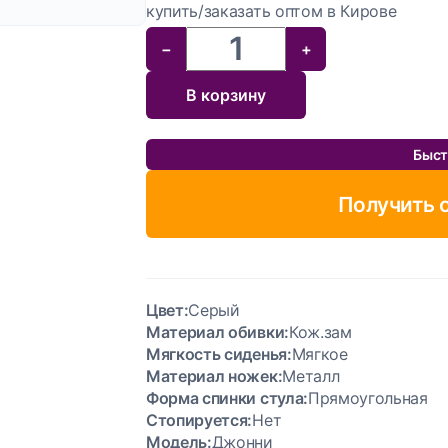
купить/заказать оптом в Кирове
−
+
В корзину
Отзывов пока нет
Быст
Получить 
Цвет:
Серый
Материал обивки:
Кож.зам
Мягкость сиденья:
Мягкое
Материал ножек:
Металл
Форма спинки стула:
Прямоугольная
Стопируется:
Нет
Модель:
Джонни