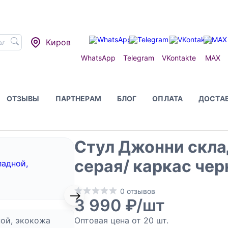
Киров
WhatsApp
Telegram
VKontakte
MAX
ОТЗЫВЫ
ПАРТНЕРАМ
БЛОГ
ОПЛАТА
ДОСТА
тул Джонни складной, экокожа серая/ каркас черный
Стул Джонни скла
серая/ каркас че
0 отзывов
3 990 ₽/шт
х и для целей, определенных в указанной форме сбора персональ
Оптовая цена от 20 шт.