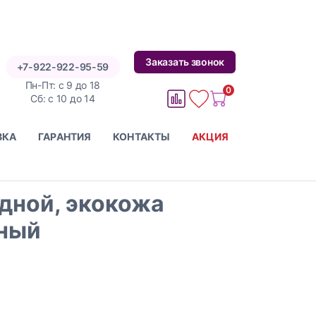
Заказать звонок
+7-922-922-95-59
Пн-Пт: с 9 до 18
0
1
1
Cб: с 10 до 14
ВКА
ГАРАНТИЯ
КОНТАКТЫ
АКЦИЯ
дной, экокожа
рный
ных данных, а также подтверждаю ознакомление с
текстом