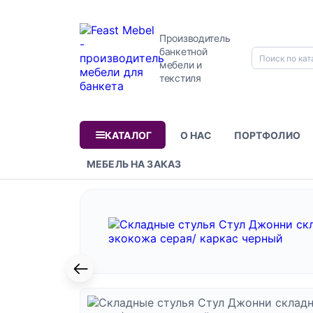
Производитель
банкетной
Написать отзыв
мебели и
текстиля
КАТАЛОГ
О НАС
ПОРТФОЛИО
Главная
Каталог
Стулья
Складные стулья
С
МЕБЕЛЬ НА ЗАКАЗ
Оценка
Стул
Джонни
складной,
экокожа
Даю согласие на обработку персональных данных на условия
политики в отношении обработки персональных данных
серая/