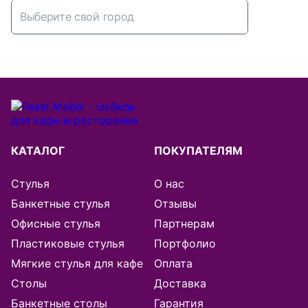
Абакан
Алматы
Альметьевск
Архангельск
КАТАЛОГ
ПОКУПАТЕЛЯМ
Астана
Стулья
О нас
Банкетные стулья
Отзывы
Астрахань
Офисные стулья
Партнерам
Пластиковые стулья
Портфолио
Балашиха
Мягкие стулья для кафе
Оплата
Барнаул
Столы
Доставка
Банкетные столы
Гарантия