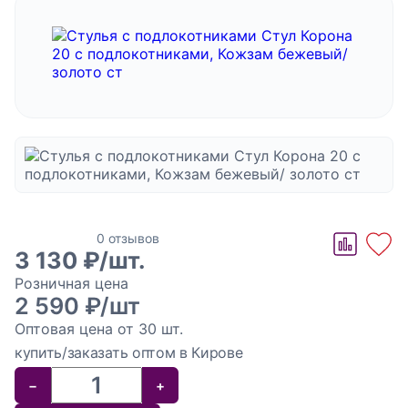
сбора персональных данных, а также подтверждаю
ознакомление с
текстом политики в отношении обработки
персональных данных
Отправить
Отзывов пока нет
Стул Корона 20
0 отзывов
3 130
₽/шт.
с
Розничная цена
подлокотниками,
2 590 ₽/шт
Кожзам
Оптовая цена от 30 шт.
бежевый/ золото
купить/заказать оптом в Кирове
ст
−
+