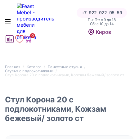
+7-922-922-95-59
Пн-Пт: с 9 до 18
Cб: с 10 до 14
Написать отзыв
Киров
0
1
1
Главная
Каталог
Банкетные стулья
Стулья с подлокотниками
Стул Корона 20 с подлокотниками, Кожзам бежевый/ золото ст
Оценка
Стул Корона 20 с
подлокотниками, Кожзам
бежевый/ золото ст
Даю согласие на обработку персональных данных на
условиях и для целей, определенных в указанной форме