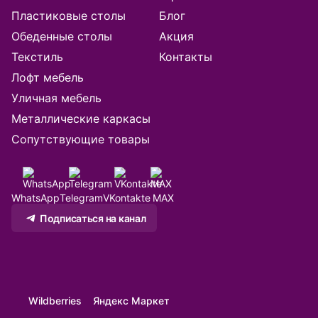
Батуми
Пластиковые столы
Блог
Обеденные столы
Акция
Белгород
Текстиль
Контакты
Благовещенск
Лофт мебель
Уличная мебель
Брянск
Металлические каркасы
Сопутствующие товары
Великий Новгород
Владивосток
WhatsApp
Telegram
VKontakte
MAX
Владикавказ
Подписаться на канал
Владимир
Волгоград
Wildberries
Яндекс Маркет
Волжск