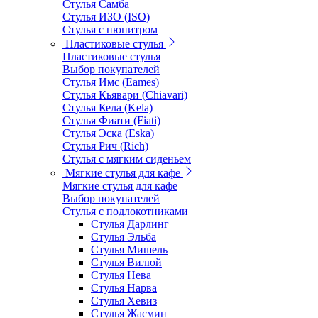
Стулья Самба
Стулья ИЗО (ISO)
Стулья с пюпитром
Пластиковые стулья
Пластиковые стулья
Выбор покупателей
Стулья Имс (Eames)
Стулья Кьявари (Chiavari)
Стулья Кела (Kela)
Стулья Фиати (Fiati)
Стулья Эска (Eska)
Стулья Рич (Rich)
Стулья с мягким сиденьем
Мягкие стулья для кафе
Мягкие стулья для кафе
Выбор покупателей
Стулья с подлокотниками
Стулья Дарлинг
Стулья Эльба
Стулья Мишель
Стулья Вилюй
Стулья Нева
Стулья Нарва
Стулья Хевиз
Стулья Жасмин