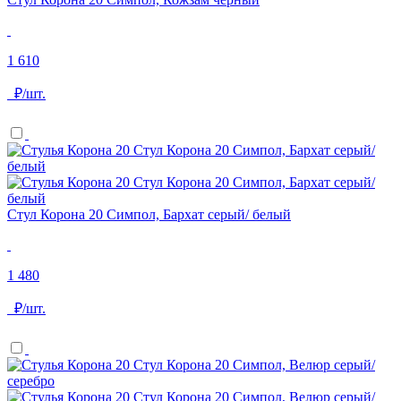
1 610
₽/шт.
Стул Корона 20 Симпол, Бархат серый/ белый
1 480
₽/шт.