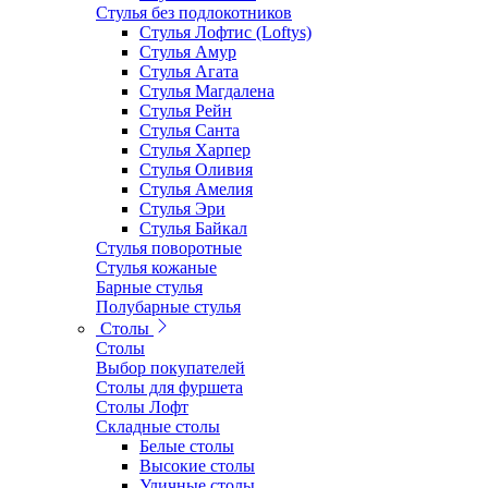
Стулья без подлокотников
Стулья Лофтис (Loftys)
Стулья Амур
Стулья Агата
Стулья Магдалена
Стулья Рейн
Стулья Санта
Стулья Харпер
Стулья Оливия
Стулья Амелия
Стулья Эри
Стулья Байкал
Стулья поворотные
Стулья кожаные
Барные стулья
Полубарные стулья
Столы
Столы
Выбор покупателей
Столы для фуршета
Столы Лофт
Складные столы
Белые столы
Высокие столы
Уличные столы