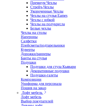
Премиум Чехлы
Стрейч-Чехлы
Укороченные Чехлы
Чехлы на стулья Eames
Чехлы с юбкой
Чехлы на полукресла
Белые чехлы
Чехлы на столы
Напероны
Салфетки
Плейсметы/подтарельники
Куверты
Дорожки/раннеры
Банты на стулья
Подушки
Подушки для стула Кьявари
Декоративные подушки
Подушки-галеты
Композиции
Униформа для персонала
Пошив на заказ
Лофт мебель
Лофт мебель
Выбор покупателей
Диваны лофт