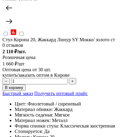
Стул Корона 20, Жаккард Линур SY Мокко/ золото ст
0 отзывов
2 110
₽/шт.
Розничная цена
1 660 ₽/шт
Оптовая цена от 30 шт.
купить/заказать оптом в Кирове
−
+
В корзину
Быстрый заказ
Получить оптовый прайс
Цвет:
Фиолетовый / сиреневый
Материал обивки:
Жаккард
Мягкость сиденья:
Мягкое
Материал ножек:
Металл
Форма спинки стула:
Классическая заостренная
Стопируется:
Да
Модель:
Корона 20