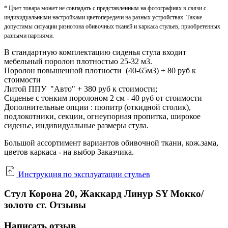
* Цвет товара может не совпадать с представленным на фотографиях в связи с
индивидуальными настройками цветопередачи на разных устройствах. Также
допустимы ситуации разнотона обивочных тканей и каркаса стульев, приобретенных
разными партиями.
В стандартную комплектацию сиденья стула входит
мебельный поролон плотностью 25-32 м3.
Поролон повышенной плотности (40-65м3) + 80 руб к
стоимости
Литой ППУ "Авто" + 380 руб к стоимости;
Сиденье с тонким поролоном 2 см - 40 руб от стоимости
Дополнительные опции : пюпитр (откидной столик),
подлокотники, секции, огнеупорная пропитка, широкое
сиденье, индивидуальные размеры стула.
Большой ассортимент вариантов обивочной ткани, кож.зама,
цветов каркаса - на выбор Заказчика.
Инструкция по эксплуатации стульев
Стул Корона 20, Жаккард Линур SY Мокко/
золото ст. Отзывы
Написать отзыв