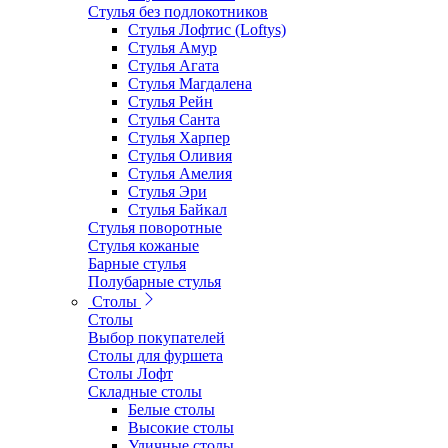
Стулья без подлокотников
Стулья Лофтис (Loftys)
Стулья Амур
Стулья Агата
Стулья Магдалена
Стулья Рейн
Стулья Санта
Стулья Харпер
Стулья Оливия
Стулья Амелия
Стулья Эри
Стулья Байкал
Стулья поворотные
Стулья кожаные
Барные стулья
Полубарные стулья
Столы
Столы
Выбор покупателей
Столы для фуршета
Столы Лофт
Складные столы
Белые столы
Высокие столы
Уличные столы