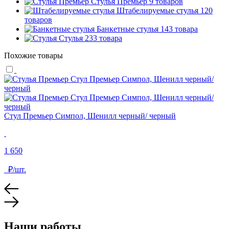
Стулья Премьер
9 товаров
Штабелируемые стулья
120
товаров
Банкетные стулья
143 товара
Стулья
233 товара
Похожие товары
Стул Премьер Симпол, Шенилл черный/ черный
С
1 650
1
₽/шт.
Наши работы