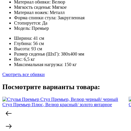
Материал обивки:
Велюр
Мягкость сиденья:
Мягкое
Материал ножек:
Металл
Форма спинки стула:
Закругленная
Стопируется:
Да
Модель:
Премьер
Ширина:
41 см
Глубина:
56 см
Высота:
93 см
Размер сиденья (ШxГ):
380x400 мм
Вес:
6,5 кг
Максимальная нагрузка:
150 кг
Смотреть все обивки
Посмотрите варианты товара:
Стул Премьер Плюс, Велюр красный/ золото янтарное
С