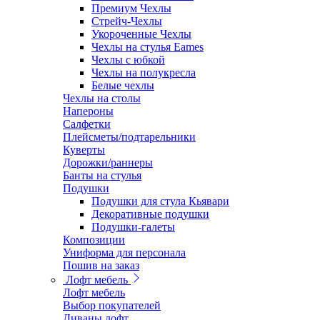
Премиум Чехлы
Стрейч-Чехлы
Укороченные Чехлы
Чехлы на стулья Eames
Чехлы с юбкой
Чехлы на полукресла
Белые чехлы
Чехлы на столы
Напероны
Салфетки
Плейсметы/подтарельники
Куверты
Дорожки/раннеры
Банты на стулья
Подушки
Подушки для стула Кьявари
Декоративные подушки
Подушки-галеты
Композиции
Униформа для персонала
Пошив на заказ
Лофт мебель
Лофт мебель
Выбор покупателей
Диваны лофт