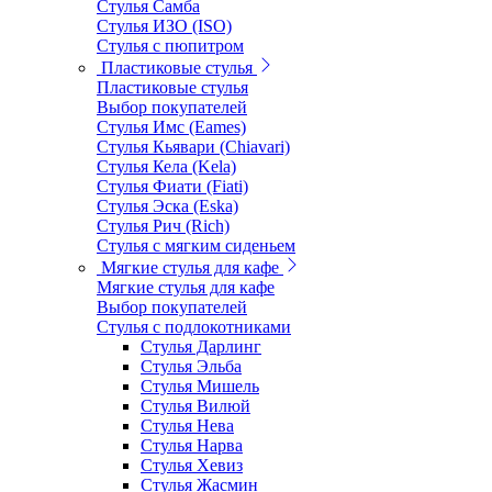
Стулья Самба
Стулья ИЗО (ISO)
Стулья с пюпитром
Пластиковые стулья
Пластиковые стулья
Выбор покупателей
Стулья Имс (Eames)
Стулья Кьявари (Chiavari)
Стулья Кела (Kela)
Стулья Фиати (Fiati)
Стулья Эска (Eska)
Стулья Рич (Rich)
Стулья с мягким сиденьем
Мягкие стулья для кафе
Мягкие стулья для кафе
Выбор покупателей
Стулья с подлокотниками
Стулья Дарлинг
Стулья Эльба
Стулья Мишель
Стулья Вилюй
Стулья Нева
Стулья Нарва
Стулья Хевиз
Стулья Жасмин