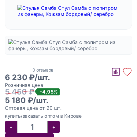
сбора персональных данных, а также подтверждаю
ознакомление с
текстом политики в отношении обработки
персональных данных
Отправить
Отзывов пока нет
Стул
0 отзывов
6 230
₽/шт.
Самба с
Розничная цена
пюпитром
5 450 ₽
-4,95%
из
5 180
₽/шт.
фанеры,
Оптовая цена от 20 шт.
Кожзам
купить/заказать оптом в Кирове
бордовый/
−
+
серебро