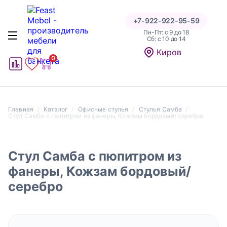
+7-922-922-95-59
Пн-Пт: с 9 до 18
Cб: с 10 до 14
Написать отзыв
Киров
0
1
1
Главная
Каталог
Офисные стулья
Стулья Самба
Стул Самба с пюпитром из фанеры, Кожзам бордовый/ серебро
Оценка
Стул Самба с пюпитром из
фанеры, Кожзам бордовый/
серебро
Даю согласие на обработку персональных данных на
условиях и для целей, определенных в указанной форме