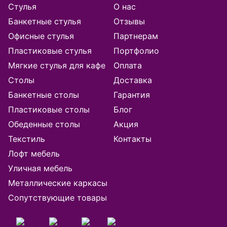
Астана
Стулья
О нас
Банкетные стулья
Отзывы
Астрахань
Офисные стулья
Партнерам
Пластиковые стулья
Портфолио
Балашиха
Мягкие стулья для кафе
Оплата
Барнаул
Столы
Доставка
Банкетные столы
Гарантия
Батуми
Пластиковые столы
Блог
Обеденные столы
Акция
Белгород
Текстиль
Контакты
Благовещенск
Лофт мебель
Уличная мебель
Брянск
Металлические каркасы
Сопутствующие товары
Великий Новгород
Владивосток