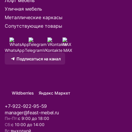
Лофт мебель
Уличная мебель
Владивосток
Металлические каркасы
Сопутствующие товары
Владикавказ
Владимир
WhatsApp
Telegram
VKontakte
MAX
Волгоград
Подписаться на канал
Волжск
Вологда
Wildberries
Яндекс Маркет
Воронеж
+7-922-922-95-59
Грозный
manager@feast-mebel.ru
Пн-Пт:
с 9:00 до 18:00
Сб:
с 10:00 до 14:00
Екатеринбург
Вс:
выходной