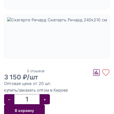
ознакомление с
текстом политики в отношении обработки
персональных данных
Отправить
Отзывов пока нет
Скатерть
0 отзывов
3 150 ₽/шт
Ричард
Оптовая цена от 20 шт.
240x210
купить/заказать оптом в Кирове
см
−
+
В корзину