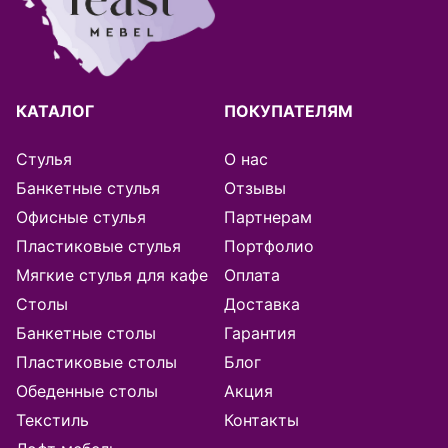
Архангельск
Астана
Астрахань
КАТАЛОГ
ПОКУПАТЕЛЯМ
Балашиха
Стулья
О нас
Банкетные стулья
Отзывы
Барнаул
Офисные стулья
Партнерам
Пластиковые стулья
Портфолио
Батуми
Мягкие стулья для кафе
Оплата
Белгород
Столы
Доставка
Банкетные столы
Гарантия
Благовещенск
Пластиковые столы
Блог
Обеденные столы
Акция
Брянск
Текстиль
Контакты
Великий Новгород