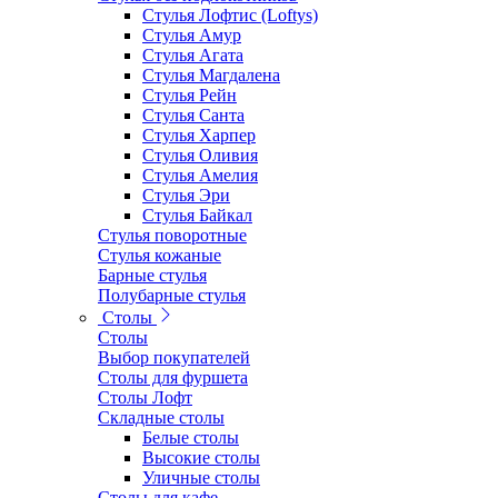
Стулья Лофтис (Loftys)
Стулья Амур
Стулья Агата
Стулья Магдалена
Стулья Рейн
Стулья Санта
Стулья Харпер
Стулья Оливия
Стулья Амелия
Стулья Эри
Стулья Байкал
Стулья поворотные
Стулья кожаные
Барные стулья
Полубарные стулья
Столы
Столы
Выбор покупателей
Столы для фуршета
Столы Лофт
Складные столы
Белые столы
Высокие столы
Уличные столы
Столы для кафе