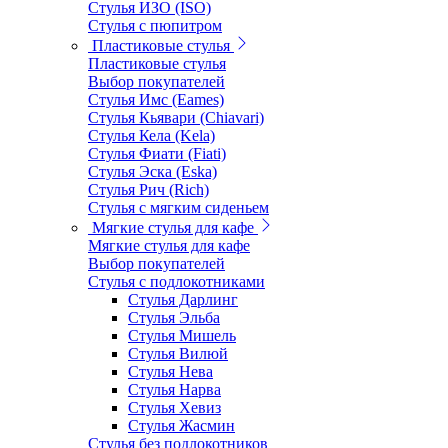
Стулья ИЗО (ISO)
Стулья с пюпитром
Пластиковые стулья
Пластиковые стулья
Выбор покупателей
Стулья Имс (Eames)
Стулья Кьявари (Chiavari)
Стулья Кела (Kela)
Стулья Фиати (Fiati)
Стулья Эска (Eska)
Стулья Рич (Rich)
Стулья с мягким сиденьем
Мягкие стулья для кафе
Мягкие стулья для кафе
Выбор покупателей
Стулья с подлокотниками
Стулья Дарлинг
Стулья Эльба
Стулья Мишель
Стулья Вилюй
Стулья Нева
Стулья Нарва
Стулья Хевиз
Стулья Жасмин
Стулья без подлокотников