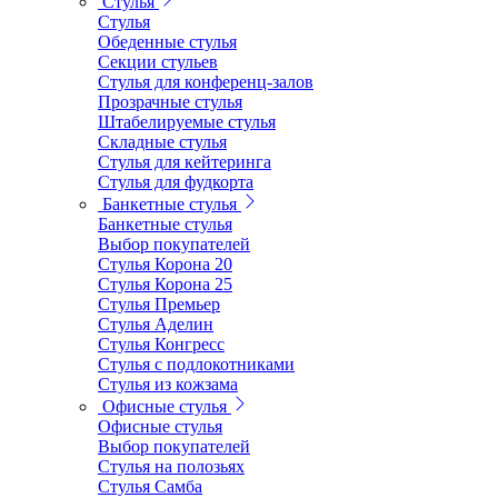
Стулья
Стулья
Обеденные стулья
Секции стульев
Стулья для конференц-залов
Прозрачные стулья
Штабелируемые стулья
Складные стулья
Стулья для кейтеринга
Стулья для фудкорта
Банкетные стулья
Банкетные стулья
Выбор покупателей
Стулья Корона 20
Стулья Корона 25
Стулья Премьер
Стулья Аделин
Стулья Конгресс
Стулья с подлокотниками
Стулья из кожзама
Офисные стулья
Офисные стулья
Выбор покупателей
Стулья на полозьях
Стулья Самба