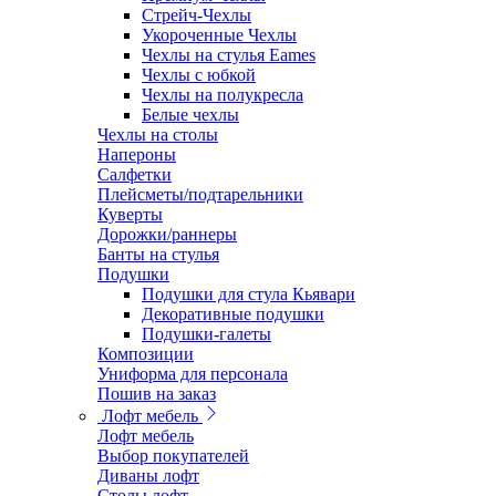
Стрейч-Чехлы
Укороченные Чехлы
Чехлы на стулья Eames
Чехлы с юбкой
Чехлы на полукресла
Белые чехлы
Чехлы на столы
Напероны
Салфетки
Плейсметы/подтарельники
Куверты
Дорожки/раннеры
Банты на стулья
Подушки
Подушки для стула Кьявари
Декоративные подушки
Подушки-галеты
Композиции
Униформа для персонала
Пошив на заказ
Лофт мебель
Лофт мебель
Выбор покупателей
Диваны лофт
Столы лофт