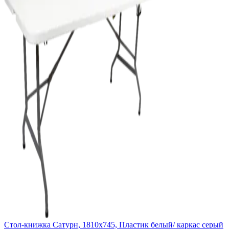
Стол-книжка Сатурн, 1810х745, Пластик белый/ каркас серый