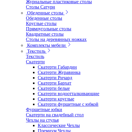
Журнальные пластиковые столы
Столы Сатурн
Обеденные столы
Обеденные столы
Круглые столы
Прямоугольные столы
Квадратные столы
Столы на деревянных ножках
Комплекты мебели
Текстиль
Текстиль
Скатерти
Скатерти Габардин
Скатерти Журавинка
Скатерти Ричард
Скатерти Бархат
Скатерти белые
Скатерти водоотталкивающие
Скатерти круглые
Скатерти фуршетные с юбкой
Фуршетные юбки
Скатерти на свадебный стол
Чехлы на стулья
Классические Чехлы
Премиум Чехлы