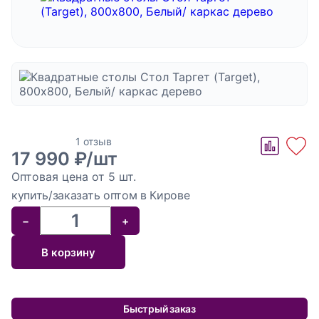
сбора персональных данных, а также подтверждаю
ознакомление с
текстом политики в отношении обработки
персональных данных
Отправить
29.06.2026
Стол
Алина
1 отзыв
17 990 ₽/шт
Таргет
Двум людям комфортно, четверым уже тесновато.
Оптовая цена от 5 шт.
(Target),
Хороший вариант, когда нужен простой стильный стол
купить/заказать оптом в Кирове
800х800,
−
+
Белый/
каркас
В корзину
дерево
Быстрый заказ