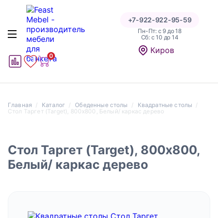
+7-922-922-95-59
Пн-Пт: с 9 до 18
Cб: с 10 до 14
Написать отзыв
Киров
0
1
1
Главная
Каталог
Обеденные столы
Квадратные столы
Стол Таргет (Target), 800х800, Белый/ каркас дерево
Оценка
Стол Таргет (Target), 800х800,
Белый/ каркас дерево
Даю согласие на обработку персональных данных на
условиях и для целей, определенных в указанной форме