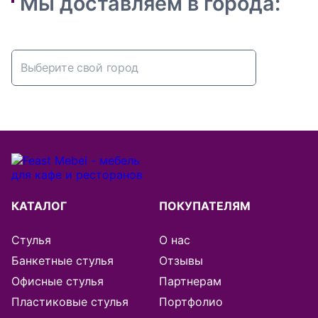
Мы доставляем в города:
Абакан
Алматы
Альметьевск
Архангельск
КАТАЛОГ
ПОКУПАТЕЛЯМ
Астана
Стулья
О нас
Банкетные стулья
Отзывы
Астрахань
Офисные стулья
Партнерам
Пластиковые стулья
Портфолио
Балашиха