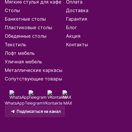
Мягкие стулья для кафе
Оплата
Барнаул
Столы
Доставка
Банкетные столы
Гарантия
Батуми
Пластиковые столы
Блог
Обеденные столы
Акция
Белгород
Текстиль
Контакты
Благовещенск
Лофт мебель
Уличная мебель
Брянск
Металлические каркасы
Сопутствующие товары
Великий Новгород
Владивосток
WhatsApp
Telegram
VKontakte
MAX
Владикавказ
Подписаться на канал
Владимир