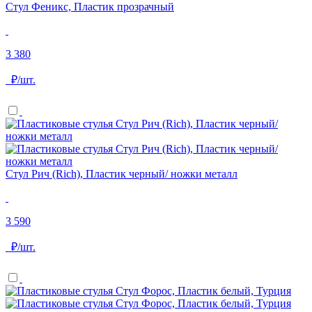
Стул Феникс, Пластик прозрачный
3 380
₽/шт.
Стул Рич (Rich), Пластик черный/ ножки металл
3 590
₽/шт.