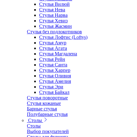
Стулья Вилюй
Стулья Нева
Стулья Нарва
Стулья Хевиз
Стулья Жасмин
Стулья без подлокотников
Стулья Лофтис (Loftys)
Стулья Амур
Стулья Агата
Стулья Магдалена
Стулья Рейн
Стулья Санта
Стулья Харпер
Стулья Оливия
Стулья Амелия
Стулья Эри
Стулья Байкал
Стулья поворотные
Стулья кожаные
Барные стулья
Полубарные стулья
Столы
Столы
Выбор покупателей
Столы для фуршета