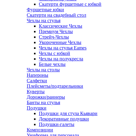
Скатерти фуршетные с юбкой
Фуршетные юбки
Скатерти на свадебный стол
Чехлы на стулья
Классические Чехлы
Премиум Чехлы
Стрейч-Чехлы
Укороченные Чехлы
Чехлы на стулья Eames
Чехлы с юбкой
Чехлы на полукресла
Белые чехлы
Чехлы на столы
Напероны
Салфетки
Плейсметы/подтарельники
Куверты
Дорожки/раннеры
Банты на стулья
Подушки
Подушки для стула Кьявари
Декоративные подушки
Подушки-галеты
Композиции
Униформа для персонала