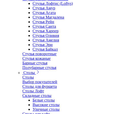
Стулья Лофтис (Loftys)
Стулья Амур
Стулья Агата
Стулья Магдалена
Стулья Рейн
Стулья Санта
Стулья Харпер
Стулья Оливия
Стулья Амелия
Стулья Эри
Стулья Байкал
Стулья поворотные
Стулья кожаные
Барные стулья
Полубарные стулья
Столы
Столы
Выбор покупателей
Столы для фуршета
Столы Лофт
Складные столы
Белые столы
Высокие столы
Уличные столы
Столы для кафе