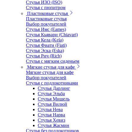
Стулья ИЗО (ISO)
Стулья с пюпитром
Пластиковые стулья
Пластиковые стулья
Выбор покупателей
Стулья Имс (Eames)
Стулья Кьявари (Chiavari)
Стулья Кела (Kela)
Стулья Фиати (Fiati)
Стулья Эска (Eska)
Стулья Рич (Rich)
Стулья с мягким сиденьем
Мягкие стулья для кафе
Мягкие стулья для кафе
Выбор покупателей
Стулья с подлокотниками
Стулья Дарлинг
Стулья Эльба
Стулья Мишель
Стулья Вилюй
Стулья Нева
Стулья Нарва
Стулья Хевиз
Стулья Жасмин
Стулья без подлокотников