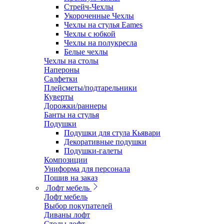
Стрейч-Чехлы
Укороченные Чехлы
Чехлы на стулья Eames
Чехлы с юбкой
Чехлы на полукресла
Белые чехлы
Чехлы на столы
Напероны
Салфетки
Плейсметы/подтарельники
Куверты
Дорожки/раннеры
Банты на стулья
Подушки
Подушки для стула Кьявари
Декоративные подушки
Подушки-галеты
Композиции
Униформа для персонала
Пошив на заказ
Лофт мебель
Лофт мебель
Выбор покупателей
Диваны лофт
Столы лофт