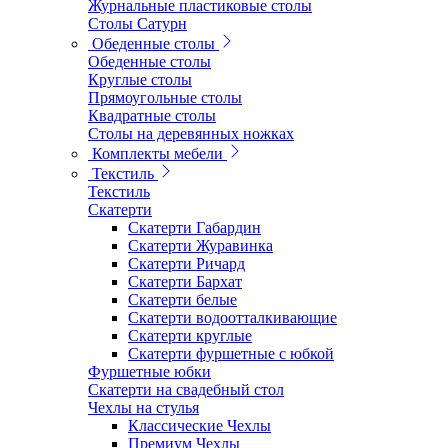
Журнальные пластиковые столы
Столы Сатурн
Обеденные столы
Обеденные столы
Круглые столы
Прямоугольные столы
Квадратные столы
Столы на деревянных ножках
Комплекты мебели
Текстиль
Текстиль
Скатерти
Скатерти Габардин
Скатерти Журавинка
Скатерти Ричард
Скатерти Бархат
Скатерти белые
Скатерти водоотталкивающие
Скатерти круглые
Скатерти фуршетные с юбкой
Фуршетные юбки
Скатерти на свадебный стол
Чехлы на стулья
Классические Чехлы
Премиум Чехлы