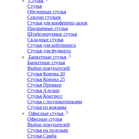
Стулья
Стулья
Обеденные стулья
Секции стульев
Стулья для конференц-залов
Прозрачные стулья
Штабелируемые стулья
Складные стулья
Стулья для кейтеринга
Стулья для фудкорта
Банкетные стулья
Банкетные стулья
Выбор покупателей
Стулья Корона 20
Стулья Корона 25
Стулья Премьер
Стулья Аделин
Стулья Конгресс
Стулья с подлокотниками
Стулья из кожзама
Офисные стулья
Офисные стулья
Выбор покупателей
Стулья на полозьях
Стулья Самба