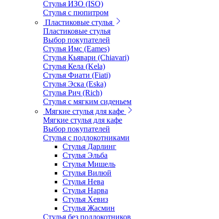
Стулья ИЗО (ISO)
Стулья с пюпитром
Пластиковые стулья
Пластиковые стулья
Выбор покупателей
Стулья Имс (Eames)
Стулья Кьявари (Chiavari)
Стулья Кела (Kela)
Стулья Фиати (Fiati)
Стулья Эска (Eska)
Стулья Рич (Rich)
Стулья с мягким сиденьем
Мягкие стулья для кафе
Мягкие стулья для кафе
Выбор покупателей
Стулья с подлокотниками
Стулья Дарлинг
Стулья Эльба
Стулья Мишель
Стулья Вилюй
Стулья Нева
Стулья Нарва
Стулья Хевиз
Стулья Жасмин
Стулья без подлокотников