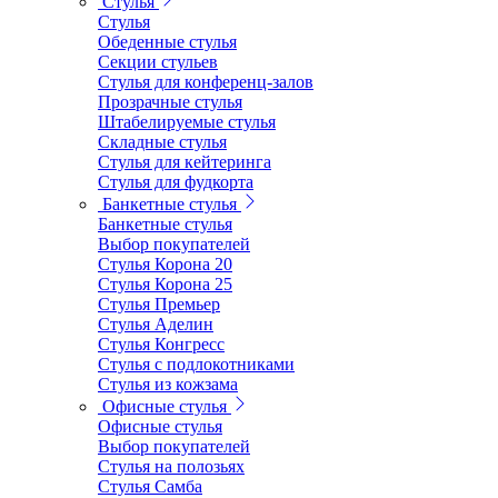
Стулья
Стулья
Обеденные стулья
Секции стульев
Стулья для конференц-залов
Прозрачные стулья
Штабелируемые стулья
Складные стулья
Стулья для кейтеринга
Стулья для фудкорта
Банкетные стулья
Банкетные стулья
Выбор покупателей
Стулья Корона 20
Стулья Корона 25
Стулья Премьер
Стулья Аделин
Стулья Конгресс
Стулья с подлокотниками
Стулья из кожзама
Офисные стулья
Офисные стулья
Выбор покупателей
Стулья на полозьях
Стулья Самба