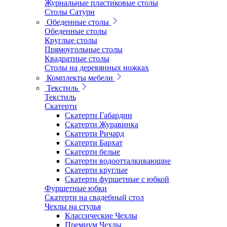
Журнальные пластиковые столы
Столы Сатурн
Обеденные столы
Обеденные столы
Круглые столы
Прямоугольные столы
Квадратные столы
Столы на деревянных ножках
Комплекты мебели
Текстиль
Текстиль
Скатерти
Скатерти Габардин
Скатерти Журавинка
Скатерти Ричард
Скатерти Бархат
Скатерти белые
Скатерти водоотталкивающие
Скатерти круглые
Скатерти фуршетные с юбкой
Фуршетные юбки
Скатерти на свадебный стол
Чехлы на стулья
Классические Чехлы
Премиум Чехлы