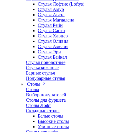
Стулья Лофтис (Loftys)
Стулья Амур
Стулья Агата
Стулья Магдалена
Стулья Рейн
Стулья Санта
Стулья Харпер
Стулья Оливия
Стулья Амелия
Стулья Эри
Стулья Байкал
Стулья поворотные
Стулья кожаные
Барные стулья
Полубарные стулья
Столы
Столы
Выбор покупателей
Столы для фуршета
Столы Лофт
Складные столы
Белые столы
Высокие столы
Уличные столы
Столы для кафе