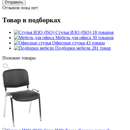
Отправить
Отзывов пока нет
Товар в подборках
Стулья ИЗО (ISO)
18 товаров
Мебель для офиса
30 товаров
Офисные стулья
43 товара
Подборки мебели
281 товар
Похожие товары
С
1