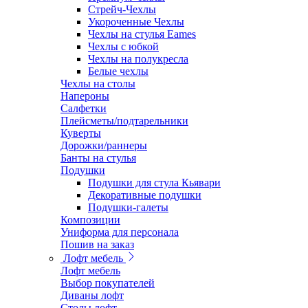
Стрейч-Чехлы
Укороченные Чехлы
Чехлы на стулья Eames
Чехлы с юбкой
Чехлы на полукресла
Белые чехлы
Чехлы на столы
Напероны
Салфетки
Плейсметы/подтарельники
Куверты
Дорожки/раннеры
Банты на стулья
Подушки
Подушки для стула Кьявари
Декоративные подушки
Подушки-галеты
Композиции
Униформа для персонала
Пошив на заказ
Лофт мебель
Лофт мебель
Выбор покупателей
Диваны лофт
Столы лофт