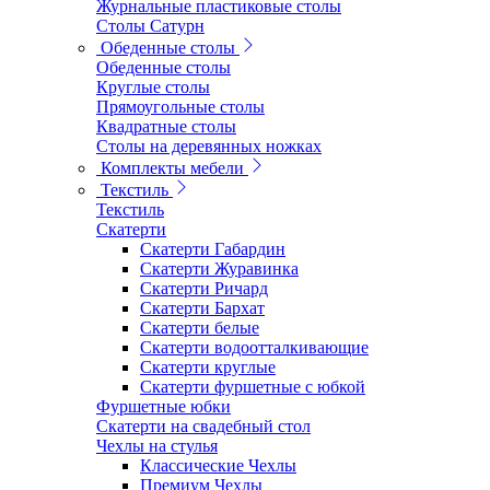
Журнальные пластиковые столы
Столы Сатурн
Обеденные столы
Обеденные столы
Круглые столы
Прямоугольные столы
Квадратные столы
Столы на деревянных ножках
Комплекты мебели
Текстиль
Текстиль
Скатерти
Скатерти Габардин
Скатерти Журавинка
Скатерти Ричард
Скатерти Бархат
Скатерти белые
Скатерти водоотталкивающие
Скатерти круглые
Скатерти фуршетные с юбкой
Фуршетные юбки
Скатерти на свадебный стол
Чехлы на стулья
Классические Чехлы
Премиум Чехлы