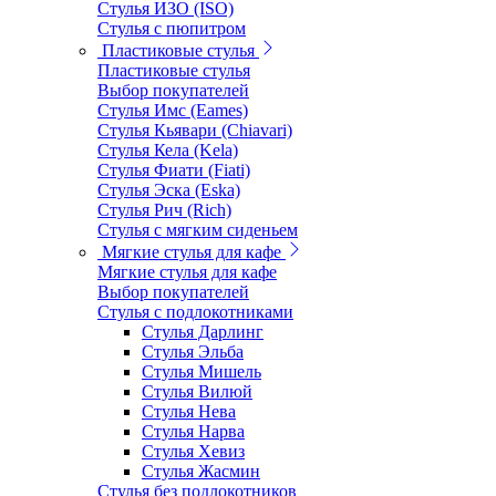
Стулья ИЗО (ISO)
Стулья с пюпитром
Пластиковые стулья
Пластиковые стулья
Выбор покупателей
Стулья Имс (Eames)
Стулья Кьявари (Chiavari)
Стулья Кела (Kela)
Стулья Фиати (Fiati)
Стулья Эска (Eska)
Стулья Рич (Rich)
Стулья с мягким сиденьем
Мягкие стулья для кафе
Мягкие стулья для кафе
Выбор покупателей
Стулья с подлокотниками
Стулья Дарлинг
Стулья Эльба
Стулья Мишель
Стулья Вилюй
Стулья Нева
Стулья Нарва
Стулья Хевиз
Стулья Жасмин
Стулья без подлокотников