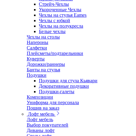
Стрейч-Чехлы
Укороченные Чехлы
Чехлы на стулья Eames
Чехлы с юбкой
Чехлы на полукресла
Белые чехлы
Чехлы на столы
Напероны
Салфетки
Плейсметы/подтарельники
Куверты
Дорожки/раннеры
Банты на стулья
Подушки
Подушки для стула Кьявари
Декоративные подушки
Подушки-галеты
Композиции
Униформа для персонала
Пошив на заказ
Лофт мебель
Лофт мебель
Выбор покупателей
Диваны лофт
Столы лофт