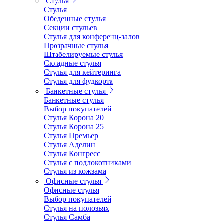
Стулья
Стулья
Обеденные стулья
Секции стульев
Стулья для конференц-залов
Прозрачные стулья
Штабелируемые стулья
Складные стулья
Стулья для кейтеринга
Стулья для фудкорта
Банкетные стулья
Банкетные стулья
Выбор покупателей
Стулья Корона 20
Стулья Корона 25
Стулья Премьер
Стулья Аделин
Стулья Конгресс
Стулья с подлокотниками
Стулья из кожзама
Офисные стулья
Офисные стулья
Выбор покупателей
Стулья на полозьях
Стулья Самба