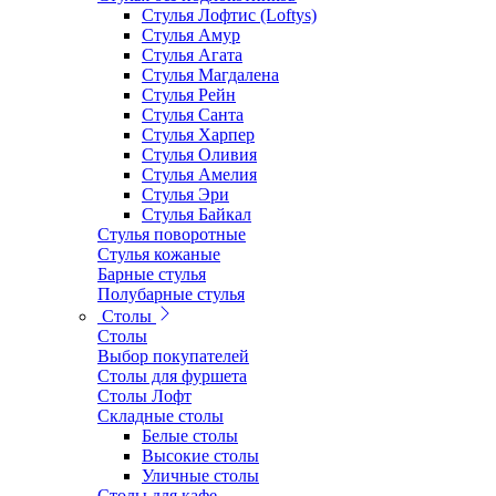
Стулья Лофтис (Loftys)
Стулья Амур
Стулья Агата
Стулья Магдалена
Стулья Рейн
Стулья Санта
Стулья Харпер
Стулья Оливия
Стулья Амелия
Стулья Эри
Стулья Байкал
Стулья поворотные
Стулья кожаные
Барные стулья
Полубарные стулья
Столы
Столы
Выбор покупателей
Столы для фуршета
Столы Лофт
Складные столы
Белые столы
Высокие столы
Уличные столы
Столы для кафе