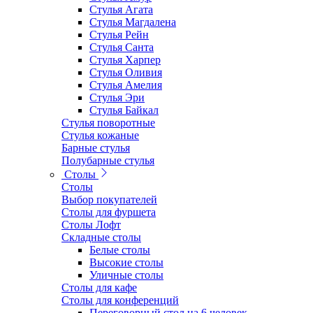
Стулья Агата
Стулья Магдалена
Стулья Рейн
Стулья Санта
Стулья Харпер
Стулья Оливия
Стулья Амелия
Стулья Эри
Стулья Байкал
Стулья поворотные
Стулья кожаные
Барные стулья
Полубарные стулья
Столы
Столы
Выбор покупателей
Столы для фуршета
Столы Лофт
Складные столы
Белые столы
Высокие столы
Уличные столы
Столы для кафе
Столы для конференций
Переговорный стол на 6 человек