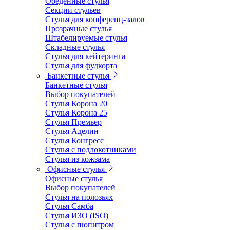
Обеденные стулья
Секции стульев
Стулья для конференц-залов
Прозрачные стулья
Штабелируемые стулья
Складные стулья
Стулья для кейтеринга
Стулья для фудкорта
Банкетные стулья
Банкетные стулья
Выбор покупателей
Стулья Корона 20
Стулья Корона 25
Стулья Премьер
Стулья Аделин
Стулья Конгресс
Стулья с подлокотниками
Стулья из кожзама
Офисные стулья
Офисные стулья
Выбор покупателей
Стулья на полозьях
Стулья Самба
Стулья ИЗО (ISO)
Стулья с пюпитром