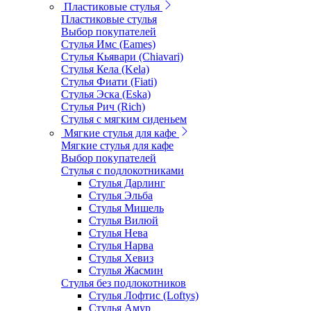
Пластиковые стулья
Пластиковые стулья
Выбор покупателей
Стулья Имс (Eames)
Стулья Кьявари (Chiavari)
Стулья Кела (Kela)
Стулья Фиати (Fiati)
Стулья Эска (Eska)
Стулья Рич (Rich)
Стулья с мягким сиденьем
Мягкие стулья для кафе
Мягкие стулья для кафе
Выбор покупателей
Стулья с подлокотниками
Стулья Дарлинг
Стулья Эльба
Стулья Мишель
Стулья Вилюй
Стулья Нева
Стулья Нарва
Стулья Хевиз
Стулья Жасмин
Стулья без подлокотников
Стулья Лофтис (Loftys)
Стулья Амур