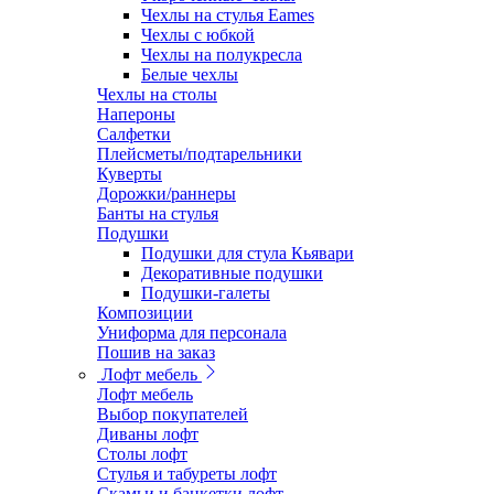
Чехлы на стулья Eames
Чехлы с юбкой
Чехлы на полукресла
Белые чехлы
Чехлы на столы
Напероны
Салфетки
Плейсметы/подтарельники
Куверты
Дорожки/раннеры
Банты на стулья
Подушки
Подушки для стула Кьявари
Декоративные подушки
Подушки-галеты
Композиции
Униформа для персонала
Пошив на заказ
Лофт мебель
Лофт мебель
Выбор покупателей
Диваны лофт
Столы лофт
Стулья и табуреты лофт
Скамьи и банкетки лофт