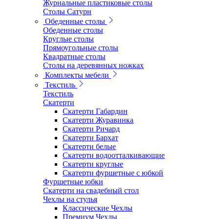
Журнальные пластиковые столы
Столы Сатурн
Обеденные столы
Обеденные столы
Круглые столы
Прямоугольные столы
Квадратные столы
Столы на деревянных ножках
Комплекты мебели
Текстиль
Текстиль
Скатерти
Скатерти Габардин
Скатерти Журавинка
Скатерти Ричард
Скатерти Бархат
Скатерти белые
Скатерти водоотталкивающие
Скатерти круглые
Скатерти фуршетные с юбкой
Фуршетные юбки
Скатерти на свадебный стол
Чехлы на стулья
Классические Чехлы
Премиум Чехлы