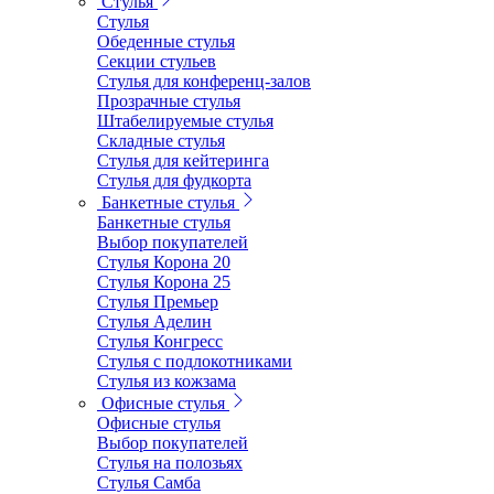
Стулья
Стулья
Обеденные стулья
Секции стульев
Стулья для конференц-залов
Прозрачные стулья
Штабелируемые стулья
Складные стулья
Стулья для кейтеринга
Стулья для фудкорта
Банкетные стулья
Банкетные стулья
Выбор покупателей
Стулья Корона 20
Стулья Корона 25
Стулья Премьер
Стулья Аделин
Стулья Конгресс
Стулья с подлокотниками
Стулья из кожзама
Офисные стулья
Офисные стулья
Выбор покупателей
Стулья на полозьях
Стулья Самба