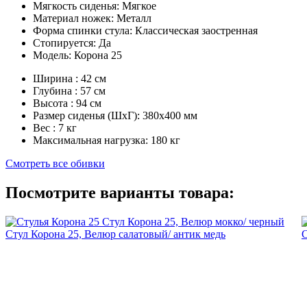
Мягкость сиденья:
Мягкое
Материал ножек:
Металл
Форма спинки стула:
Классическая заостренная
Стопируется:
Да
Модель:
Корона 25
Ширина :
42 см
Глубина :
57 см
Высота :
94 см
Размер сиденья (ШxГ):
380x400 мм
Вес :
7 кг
Максимальная нагрузка:
180 кг
Смотреть все обивки
Посмотрите варианты товара:
Стул Корона 25, Велюр салатовый/ антик медь
С