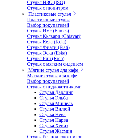
Стулья ИЗО (ISO)
Стулья с пюпитром
Пластиковые стулья
Пластиковые стулья
Выбор покупателей
Стулья Имс (Eames)
Стулья Кьявари (Chiavari)
Стулья Кела (Kela)
Стулья Фиати (Fiati)
Стулья Эска (Eska)
Стулья Рич (Rich)
Стулья с мягким сиденьем
Мягкие стулья для кафе
Мягкие стулья для кафе
Выбор покупателей
Стулья с подлокотниками
Стулья Дарлинг
Стулья Эльба
Стулья Мишель
Стулья Вилюй
Стулья Нева
Стулья Нарва
Стулья Хевиз
Стулья Жасмин
Стулья без подлокотников