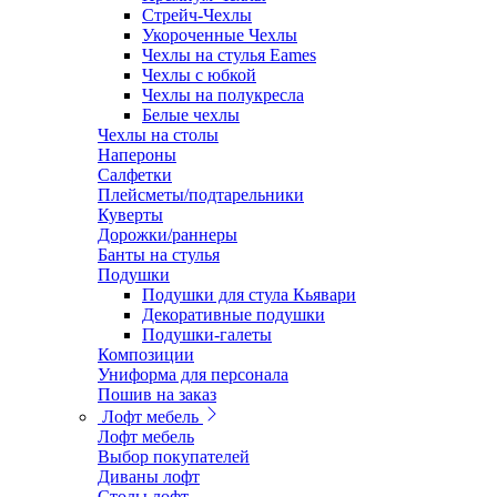
Стрейч-Чехлы
Укороченные Чехлы
Чехлы на стулья Eames
Чехлы с юбкой
Чехлы на полукресла
Белые чехлы
Чехлы на столы
Напероны
Салфетки
Плейсметы/подтарельники
Куверты
Дорожки/раннеры
Банты на стулья
Подушки
Подушки для стула Кьявари
Декоративные подушки
Подушки-галеты
Композиции
Униформа для персонала
Пошив на заказ
Лофт мебель
Лофт мебель
Выбор покупателей
Диваны лофт
Столы лофт