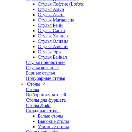
Стулья Лофтис (Loftys)
Стулья Амур
Стулья Агата
Стулья Магдалена
Стулья Рейн
Стулья Санта
Стулья Харпер
Стулья Оливия
Стулья Амелия
Стулья Эри
Стулья Байкал
Стулья поворотные
Стулья кожаные
Барные стулья
Полубарные стулья
Столы
Столы
Выбор покупателей
Столы для фуршета
Столы Лофт
Складные столы
Белые столы
Высокие столы
Уличные столы
Столы для кафе