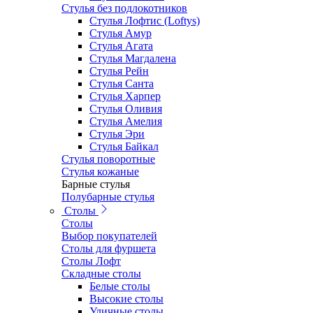
Стулья без подлокотников
Стулья Лофтис (Loftys)
Стулья Амур
Стулья Агата
Стулья Магдалена
Стулья Рейн
Стулья Санта
Стулья Харпер
Стулья Оливия
Стулья Амелия
Стулья Эри
Стулья Байкал
Стулья поворотные
Стулья кожаные
Барные стулья
Полубарные стулья
Столы
Столы
Выбор покупателей
Столы для фуршета
Столы Лофт
Складные столы
Белые столы
Высокие столы
Уличные столы