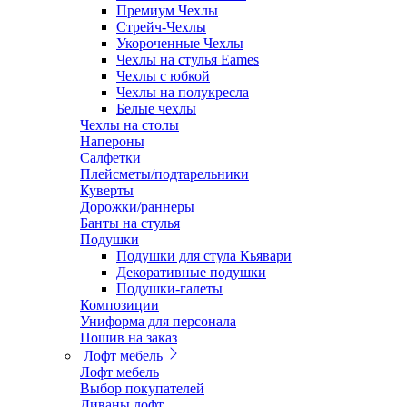
Премиум Чехлы
Стрейч-Чехлы
Укороченные Чехлы
Чехлы на стулья Eames
Чехлы с юбкой
Чехлы на полукресла
Белые чехлы
Чехлы на столы
Напероны
Салфетки
Плейсметы/подтарельники
Куверты
Дорожки/раннеры
Банты на стулья
Подушки
Подушки для стула Кьявари
Декоративные подушки
Подушки-галеты
Композиции
Униформа для персонала
Пошив на заказ
Лофт мебель
Лофт мебель
Выбор покупателей
Диваны лофт