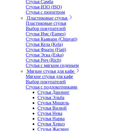
Стулья Самба
Стулья ИЗО (ISO)
Стулья с пюпитром
Пластиковые стулья
Пластиковые стулья
Выбор покупателей
Стулья Имс (Eames)
Стулья Кьявари (Chiavari)
Стулья Кела (Kela)
Стулья Фиати (Fiati)
Стулья Эска (Eska)
Стулья Рич (Rich)
Стулья с мягким сиденьем
Мягкие стулья для кафе
Мягкие стулья для кафе
Выбор покупателей
Стулья с подлокотниками
Стулья Дарлинг
Стулья Эльба
Стулья Мишель
Стулья Вилюй
Стулья Нева
Стулья Нарва
Стулья Хевиз
Стулья Жасмин