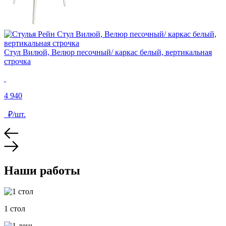
С
Стул Вилюй, Велюр песочный/ каркас белый, вертикальная
строчка
5
4 940
₽/шт.
Наши работы
1 стол