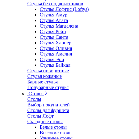
Стулья без подлокотников
Стулья Лофтис (Loftys)
Стулья Амур
Стулья Агата
Стулья Магдалена
Стулья Рейн
Стулья Санта
Стулья Харпер
Стулья Оливия
Стулья Амелия
Стулья Эри
Стулья Байкал
Стулья поворотные
Стулья кожаные
Барные стулья
Полубарные стулья
Столы
Столы
Выбор покупателей
Столы для фуршета
Столы Лофт
Складные столы
Белые столы
Высокие столы
Уличные столы