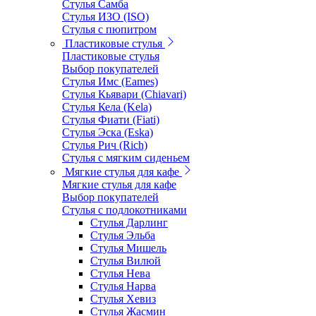
Стулья Самба
Стулья ИЗО (ISO)
Стулья с пюпитром
Пластиковые стулья
Пластиковые стулья
Выбор покупателей
Стулья Имс (Eames)
Стулья Кьявари (Chiavari)
Стулья Кела (Kela)
Стулья Фиати (Fiati)
Стулья Эска (Eska)
Стулья Рич (Rich)
Стулья с мягким сиденьем
Мягкие стулья для кафе
Мягкие стулья для кафе
Выбор покупателей
Стулья с подлокотниками
Стулья Дарлинг
Стулья Эльба
Стулья Мишель
Стулья Вилюй
Стулья Нева
Стулья Нарва
Стулья Хевиз
Стулья Жасмин