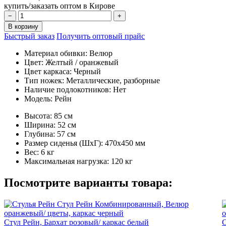
купить/заказать оптом в Кирове
−
+
В корзину
Быстрый заказ
Получить оптовый прайс
Материал обивки:
Велюр
Цвет:
Желтый / оранжевый
Цвет каркаса:
Черный
Тип ножек:
Металлические, разборные
Наличие подлокотников:
Нет
Модель:
Рейн
Высота:
85 см
Ширина:
52 см
Глубина:
57 см
Размер сиденья (ШxГ):
470x450 мм
Вес:
6 кг
Максимальная нагрузка:
120 кг
Посмотрите варианты товара:
Стул Рейн, Бархат розовый/ каркас белый
С