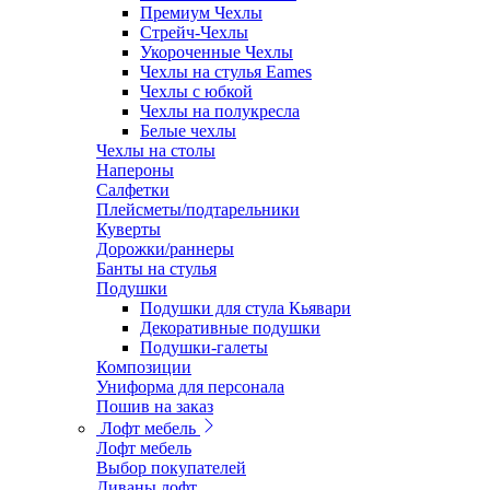
Премиум Чехлы
Стрейч-Чехлы
Укороченные Чехлы
Чехлы на стулья Eames
Чехлы с юбкой
Чехлы на полукресла
Белые чехлы
Чехлы на столы
Напероны
Салфетки
Плейсметы/подтарельники
Куверты
Дорожки/раннеры
Банты на стулья
Подушки
Подушки для стула Кьявари
Декоративные подушки
Подушки-галеты
Композиции
Униформа для персонала
Пошив на заказ
Лофт мебель
Лофт мебель
Выбор покупателей
Диваны лофт