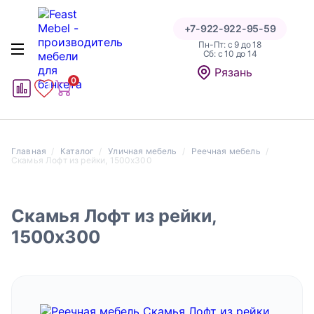
+7-922-922-95-59
Пн-Пт: с 9 до 18
Написать отзыв
Cб: с 10 до 14
Рязань
0
1
1
Главная
Каталог
Уличная мебель
Реечная мебель
Оценка
Скамья Лофт из рейки, 1500х300
Скамья Лофт из рейки,
1500х300
Даю согласие на обработку персональных данных на
условиях и для целей, определенных в указанной форме
сбора персональных данных, а также подтверждаю