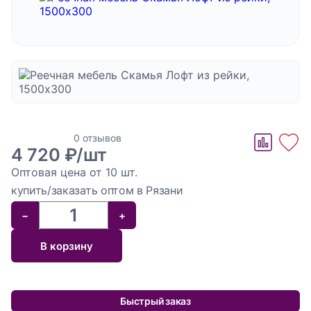
ознакомление с
текстом политики в отношении обработки
персональных данных
Отправить
Отзывов пока нет
Скамья
0 отзывов
4 720 ₽/шт
Лофт из
Оптовая цена от 10 шт.
рейки,
купить/заказать оптом в Рязани
1500х300
−
+
В корзину
Быстрый заказ