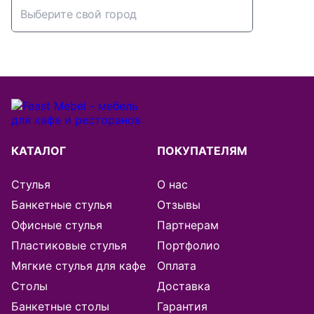
Абакан
Алматы
Альметьевск
Архангельск
КАТАЛОГ
ПОКУПАТЕЛЯМ
Астана
Стулья
О нас
Банкетные стулья
Отзывы
Астрахань
Офисные стулья
Партнерам
Пластиковые стулья
Портфолио
Балашиха
Мягкие стулья для кафе
Оплата
Барнаул
Столы
Доставка
Банкетные столы
Гарантия