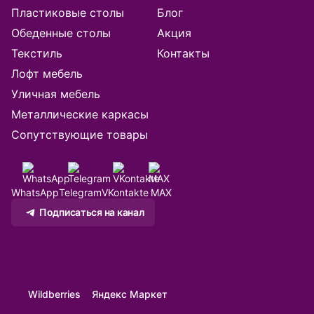
Батуми
Пластиковые столы
Блог
Обеденные столы
Акция
Белгород
Текстиль
Контакты
Благовещенск
Лофт мебель
Уличная мебель
Брянск
Металлические каркасы
Сопутствующие товары
Великий Новгород
Владивосток
WhatsApp
Telegram
VKontakte
MAX
Владикавказ
Подписаться на канал
Владимир
Волгоград
Wildberries
Яндекс Маркет
Волжск