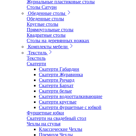
Журнальные пластиковые столы
Столы Сатурн
Обеденные столы
Обеденные столы
Круглые столы
Прямоугольные столы
Квадратные столы
Столы на деревянных ножках
Комплекты мебели
Текстиль
Текстиль
Скатерти
Скатерти Габардин
Скатерти Журавинка
Скатерти Ричард
Скатерти Бархат
Скатерти белые
Скатерти водоотталкивающие
Скатерти круглые
Скатерти фуршетные с юбкой
Фуршетные юбки
Скатерти на свадебный стол
Чехлы на стулья
Классические Чехлы
Премиум Чехлы