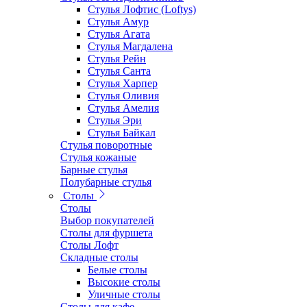
Стулья Лофтис (Loftys)
Стулья Амур
Стулья Агата
Стулья Магдалена
Стулья Рейн
Стулья Санта
Стулья Харпер
Стулья Оливия
Стулья Амелия
Стулья Эри
Стулья Байкал
Стулья поворотные
Стулья кожаные
Барные стулья
Полубарные стулья
Столы
Столы
Выбор покупателей
Столы для фуршета
Столы Лофт
Складные столы
Белые столы
Высокие столы
Уличные столы
Столы для кафе