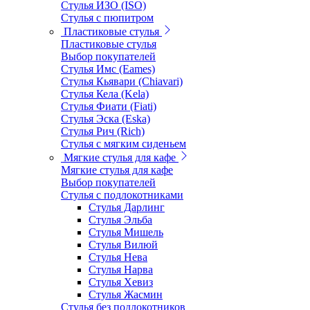
Стулья ИЗО (ISO)
Стулья с пюпитром
Пластиковые стулья
Пластиковые стулья
Выбор покупателей
Стулья Имс (Eames)
Стулья Кьявари (Chiavari)
Стулья Кела (Kela)
Стулья Фиати (Fiati)
Стулья Эска (Eska)
Стулья Рич (Rich)
Стулья с мягким сиденьем
Мягкие стулья для кафе
Мягкие стулья для кафе
Выбор покупателей
Стулья с подлокотниками
Стулья Дарлинг
Стулья Эльба
Стулья Мишель
Стулья Вилюй
Стулья Нева
Стулья Нарва
Стулья Хевиз
Стулья Жасмин
Стулья без подлокотников