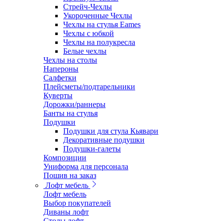
Стрейч-Чехлы
Укороченные Чехлы
Чехлы на стулья Eames
Чехлы с юбкой
Чехлы на полукресла
Белые чехлы
Чехлы на столы
Напероны
Салфетки
Плейсметы/подтарельники
Куверты
Дорожки/раннеры
Банты на стулья
Подушки
Подушки для стула Кьявари
Декоративные подушки
Подушки-галеты
Композиции
Униформа для персонала
Пошив на заказ
Лофт мебель
Лофт мебель
Выбор покупателей
Диваны лофт
Столы лофт