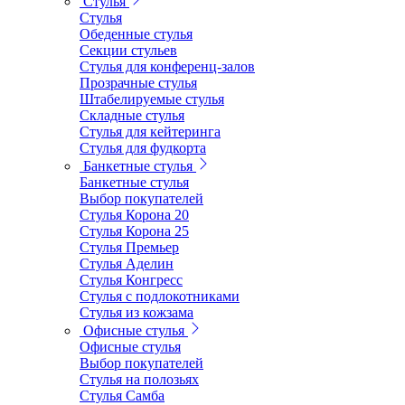
Стулья
Стулья
Обеденные стулья
Секции стульев
Стулья для конференц-залов
Прозрачные стулья
Штабелируемые стулья
Складные стулья
Стулья для кейтеринга
Стулья для фудкорта
Банкетные стулья
Банкетные стулья
Выбор покупателей
Стулья Корона 20
Стулья Корона 25
Стулья Премьер
Стулья Аделин
Стулья Конгресс
Стулья с подлокотниками
Стулья из кожзама
Офисные стулья
Офисные стулья
Выбор покупателей
Стулья на полозьях
Стулья Самба