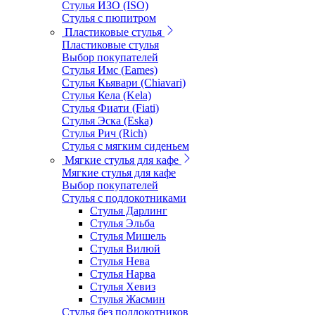
Стулья ИЗО (ISO)
Стулья с пюпитром
Пластиковые стулья
Пластиковые стулья
Выбор покупателей
Стулья Имс (Eames)
Стулья Кьявари (Chiavari)
Стулья Кела (Kela)
Стулья Фиати (Fiati)
Стулья Эска (Eska)
Стулья Рич (Rich)
Стулья с мягким сиденьем
Мягкие стулья для кафе
Мягкие стулья для кафе
Выбор покупателей
Стулья с подлокотниками
Стулья Дарлинг
Стулья Эльба
Стулья Мишель
Стулья Вилюй
Стулья Нева
Стулья Нарва
Стулья Хевиз
Стулья Жасмин
Стулья без подлокотников