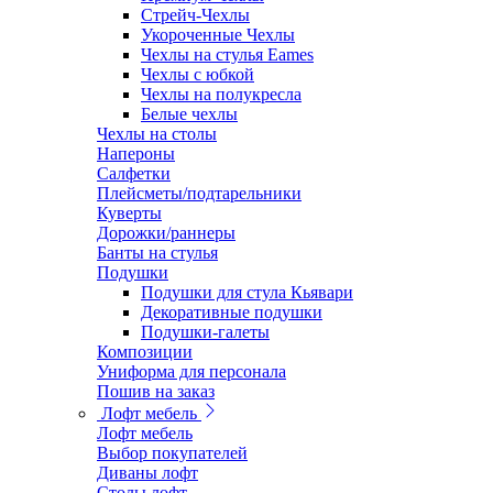
Стрейч-Чехлы
Укороченные Чехлы
Чехлы на стулья Eames
Чехлы с юбкой
Чехлы на полукресла
Белые чехлы
Чехлы на столы
Напероны
Салфетки
Плейсметы/подтарельники
Куверты
Дорожки/раннеры
Банты на стулья
Подушки
Подушки для стула Кьявари
Декоративные подушки
Подушки-галеты
Композиции
Униформа для персонала
Пошив на заказ
Лофт мебель
Лофт мебель
Выбор покупателей
Диваны лофт
Столы лофт