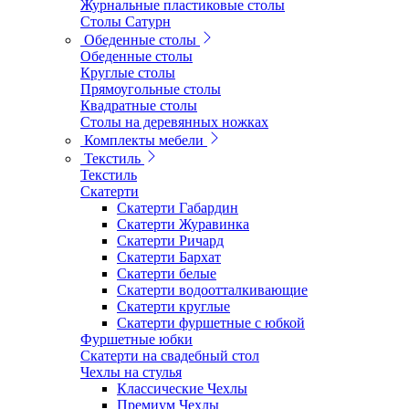
Журнальные пластиковые столы
Столы Сатурн
Обеденные столы
Обеденные столы
Круглые столы
Прямоугольные столы
Квадратные столы
Столы на деревянных ножках
Комплекты мебели
Текстиль
Текстиль
Скатерти
Скатерти Габардин
Скатерти Журавинка
Скатерти Ричард
Скатерти Бархат
Скатерти белые
Скатерти водоотталкивающие
Скатерти круглые
Скатерти фуршетные с юбкой
Фуршетные юбки
Скатерти на свадебный стол
Чехлы на стулья
Классические Чехлы
Премиум Чехлы