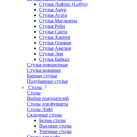
Стулья Лофтис (Loftys)
Стулья Амур
Стулья Агата
Стулья Магдалена
Стулья Рейн
Стулья Санта
Стулья Харпер
Стулья Оливия
Стулья Амелия
Стулья Эри
Стулья Байкал
Стулья поворотные
Стулья кожаные
Барные стулья
Полубарные стулья
Столы
Столы
Выбор покупателей
Столы для фуршета
Столы Лофт
Складные столы
Белые столы
Высокие столы
Уличные столы
Столы для кафе