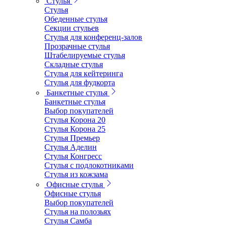
Стулья
Стулья
Обеденные стулья
Секции стульев
Стулья для конференц-залов
Прозрачные стулья
Штабелируемые стулья
Складные стулья
Стулья для кейтеринга
Стулья для фудкорта
Банкетные стулья
Банкетные стулья
Выбор покупателей
Стулья Корона 20
Стулья Корона 25
Стулья Премьер
Стулья Аделин
Стулья Конгресс
Стулья с подлокотниками
Стулья из кожзама
Офисные стулья
Офисные стулья
Выбор покупателей
Стулья на полозьях
Стулья Самба