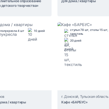
лнительное образование
Для дома / квартиры
 детского творчества»
стулья 78 шт, столы 15 шт,
полукресла 4 шт
10 дней
текстиль
20 дней
ров
г. Донской, Тульская область
дома / квартиры
Кафе «БАРБУС»