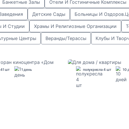
Банкетные Залы
Отели И Гостиничные Комплексы
Заведения
Детские Сады
Больницы И Оздоров.ц
ы И Студии
Храмы И Религиозные Организации
Т
ьтурные Центры
Веранды/терассы
Клубы И Твор
41 шт
1 день
полукресла 4 шт
10 