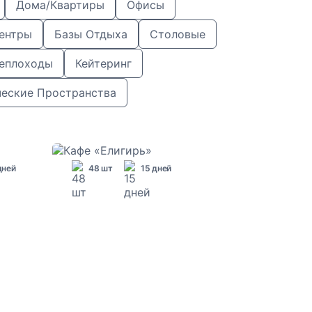
Дома/квартиры
Офисы
ентры
Базы Отдыха
Столовые
еплоходы
Кейтеринг
ческие Пространства
дней
48 шт
15 дней