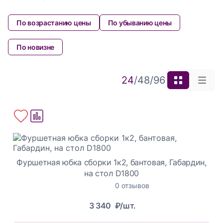
По возрастанию цены
По убыванию цены
По новизне
24
/
48
/
96
Фуршетная юбка сборки 1к2, бантовая, Габардин,
на стол D1800
0 отзывов
3 340
₽/шт.