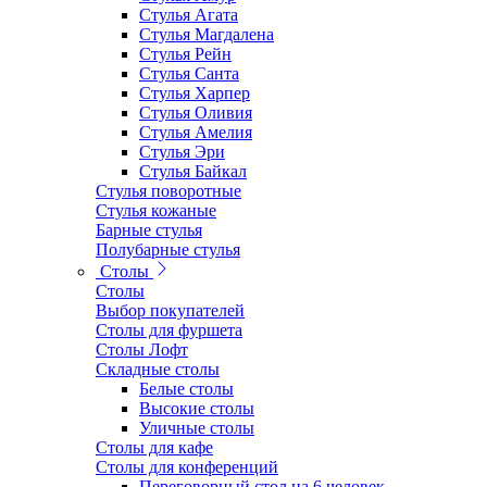
Стулья Агата
Стулья Магдалена
Стулья Рейн
Стулья Санта
Стулья Харпер
Стулья Оливия
Стулья Амелия
Стулья Эри
Стулья Байкал
Стулья поворотные
Стулья кожаные
Барные стулья
Полубарные стулья
Столы
Столы
Выбор покупателей
Столы для фуршета
Столы Лофт
Складные столы
Белые столы
Высокие столы
Уличные столы
Столы для кафе
Столы для конференций
Переговорный стол на 6 человек