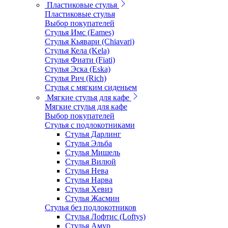
Пластиковые стулья
Пластиковые стулья
Выбор покупателей
Стулья Имс (Eames)
Стулья Кьявари (Chiavari)
Стулья Кела (Kela)
Стулья Фиати (Fiati)
Стулья Эска (Eska)
Стулья Рич (Rich)
Стулья с мягким сиденьем
Мягкие стулья для кафе
Мягкие стулья для кафе
Выбор покупателей
Стулья с подлокотниками
Стулья Дарлинг
Стулья Эльба
Стулья Мишель
Стулья Вилюй
Стулья Нева
Стулья Нарва
Стулья Хевиз
Стулья Жасмин
Стулья без подлокотников
Стулья Лофтис (Loftys)
Стулья Амур