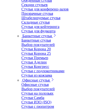
Обеденные стулья
Секции стульев
Стулья для конференц-залов
Прозрачные стулья
Штабелируемые стулья
Складные стулья
Стулья для кейтеринга
Стулья для фудкорта
Банкетные стулья
Банкетные стулья
Выбор покупателей
Стулья Корона 20
Стулья Корона 25
Стулья Премьер
Стулья Аделин
Стулья Конгресс
Стулья с подлокотниками
Стулья из кожзама
Офисные стулья
Офисные стулья
Выбор покупателей
Стулья на полозьях
Стулья Самба
Стулья ИЗО (ISO)
Стулья с пюпитром