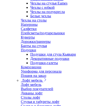
Чехлы на стулья Eames
Чехлы с юбкой
Чехлы на полукресла
Белые чехлы
Чехлы на столы
Напероны
Салфетки
Плейсметы/подтарельники
Куверты
Дорожки/раннеры
Банты на стулья
Подушки
Подушки для стула Кьявари
Декоративные подушки
Подушки-галеты
Композиции
Униформа для персонала
Пошив на заказ
Лофт мебель
Лофт мебель
Выбор покупателей
Диваны лофт
Столы лофт
Стулья и табуреты лофт
Скамьи и банкетки лофт