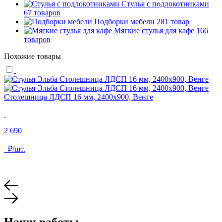
Стулья с подлокотниками
67 товаров
Подборки мебели
281 товар
Мягкие стулья для кафе
166
товаров
Похожие товары
С
Столешница ЛДСП 16 мм, 2400х900, Венге
6
2 690
₽/шт.
Наши работы