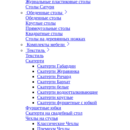
Журнальные пластиковые столы
Столы Сатурн
Обеденные столы
Обеденные столы
Круглые столы
Прямоугольные столы
Квадратные столы
Столы на деревянных ножках
Комплекты мебели
Текстиль
Текстиль
Скатерти
Скатерти Габардин
Скатерти Журавинка
Скатерти Ричард
Скатерти Бархат
Скатерти белые
Скатерти водоотталкивающие
Скатерти круглые
Скатерти фуршетные с юбкой
Фуршетные юбки
Скатерти на свадебный стол
Чехлы на стулья
Классические Чехлы
Премиум Чехлы