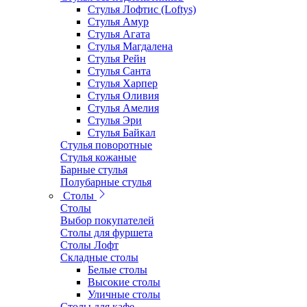
Стулья Лофтис (Loftys)
Стулья Амур
Стулья Агата
Стулья Магдалена
Стулья Рейн
Стулья Санта
Стулья Харпер
Стулья Оливия
Стулья Амелия
Стулья Эри
Стулья Байкал
Стулья поворотные
Стулья кожаные
Барные стулья
Полубарные стулья
Столы
Столы
Выбор покупателей
Столы для фуршета
Столы Лофт
Складные столы
Белые столы
Высокие столы
Уличные столы
Столы для кафе