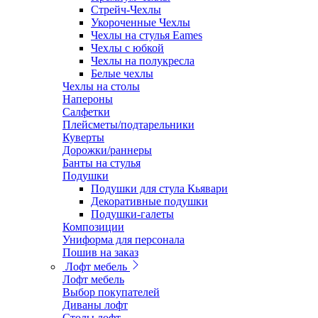
Стрейч-Чехлы
Укороченные Чехлы
Чехлы на стулья Eames
Чехлы с юбкой
Чехлы на полукресла
Белые чехлы
Чехлы на столы
Напероны
Салфетки
Плейсметы/подтарельники
Куверты
Дорожки/раннеры
Банты на стулья
Подушки
Подушки для стула Кьявари
Декоративные подушки
Подушки-галеты
Композиции
Униформа для персонала
Пошив на заказ
Лофт мебель
Лофт мебель
Выбор покупателей
Диваны лофт
Столы лофт