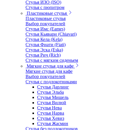
Стулья ИЗО (ISO)
Стулья с пюпитром
Пластиковые стулья
Пластиковые стулья
Выбор покупателей
Стулья Имс (Eames)
Стулья Кьявари (Chiavari)
Стулья Кела (Kela)
Стулья Фиати (Fiati)
Стулья Эска (Eska)
Стулья Рич (Rich)
Стулья с мягким сиденьем
Мягкие стулья для кафе
Мягкие стулья для кафе
Выбор покупателей
Стулья с подлокотниками
Стулья Дарлинг
Стулья Эльба
Стулья Мишель
Стулья Вилюй
Стулья Нева
Стулья Нарва
Стулья Хевиз
Стулья Жасмин
Стулья без подлокотников