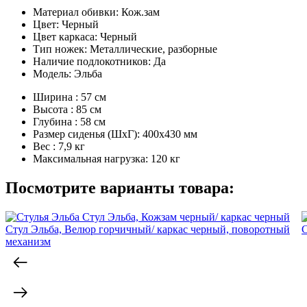
Материал обивки:
Кож.зам
Цвет:
Черный
Цвет каркаса:
Черный
Тип ножек:
Металлические, разборные
Наличие подлокотников:
Да
Модель:
Эльба
Ширина :
57 см
Высота :
85 см
Глубина :
58 см
Размер сиденья (ШxГ):
400x430 мм
Вес :
7,9 кг
Максимальная нагрузка:
120 кг
Посмотрите варианты товара:
Стул Эльба, Велюр горчичный/ каркас черный, поворотный
С
механизм