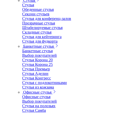
Стулья
Стулья
Обеденные стулья
Секции стульев
Стулья для конференц-залов
Прозрачные стулья
Штабелируемые стулья
Складные стулья
Стулья для кейтеринга
Стулья для фудкорта
Банкетные стулья
Банкетные стулья
Выбор покупателей
Стулья Корона 20
Стулья Корона 25
Стулья Премьер
Стулья Аделин
Стулья Конгресс
Стулья с подлокотниками
Стулья из кожзама
Офисные стулья
Офисные стулья
Выбор покупателей
Стулья на полозьях
Стулья Самба