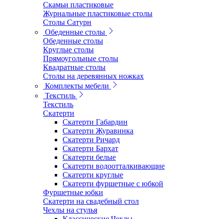
Скамьи пластиковые
Журнальные пластиковые столы
Столы Сатурн
Обеденные столы
Обеденные столы
Круглые столы
Прямоугольные столы
Квадратные столы
Столы на деревянных ножках
Комплекты мебели
Текстиль
Текстиль
Скатерти
Скатерти Габардин
Скатерти Журавинка
Скатерти Ричард
Скатерти Бархат
Скатерти белые
Скатерти водоотталкивающие
Скатерти круглые
Скатерти фуршетные с юбкой
Фуршетные юбки
Скатерти на свадебный стол
Чехлы на стулья
Классические Чехлы