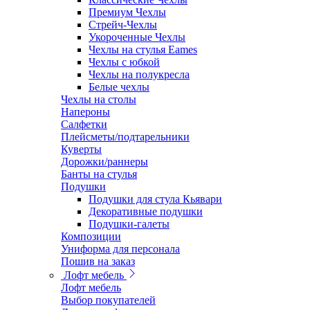
Премиум Чехлы
Стрейч-Чехлы
Укороченные Чехлы
Чехлы на стулья Eames
Чехлы с юбкой
Чехлы на полукресла
Белые чехлы
Чехлы на столы
Напероны
Салфетки
Плейсметы/подтарельники
Куверты
Дорожки/раннеры
Банты на стулья
Подушки
Подушки для стула Кьявари
Декоративные подушки
Подушки-галеты
Композиции
Униформа для персонала
Пошив на заказ
Лофт мебель
Лофт мебель
Выбор покупателей