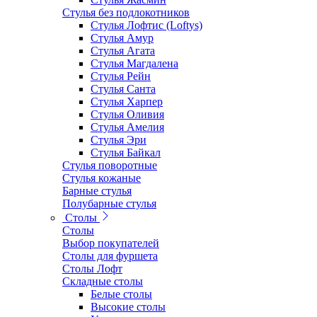
Стулья без подлокотников
Стулья Лофтис (Loftys)
Стулья Амур
Стулья Агата
Стулья Магдалена
Стулья Рейн
Стулья Санта
Стулья Харпер
Стулья Оливия
Стулья Амелия
Стулья Эри
Стулья Байкал
Стулья поворотные
Стулья кожаные
Барные стулья
Полубарные стулья
Столы
Столы
Выбор покупателей
Столы для фуршета
Столы Лофт
Складные столы
Белые столы
Высокие столы