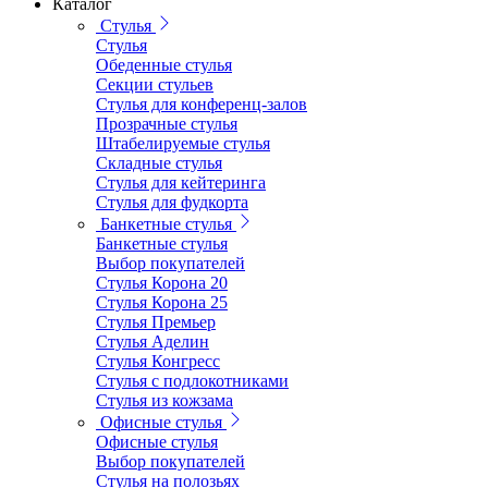
Каталог
Стулья
Стулья
Обеденные стулья
Секции стульев
Стулья для конференц-залов
Прозрачные стулья
Штабелируемые стулья
Складные стулья
Стулья для кейтеринга
Стулья для фудкорта
Банкетные стулья
Банкетные стулья
Выбор покупателей
Стулья Корона 20
Стулья Корона 25
Стулья Премьер
Стулья Аделин
Стулья Конгресс
Стулья с подлокотниками
Стулья из кожзама
Офисные стулья
Офисные стулья
Выбор покупателей
Стулья на полозьях