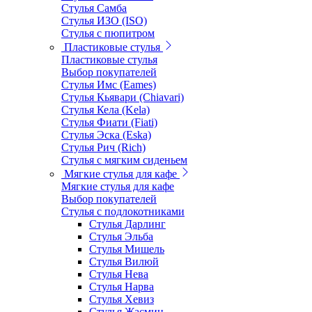
Стулья Самба
Стулья ИЗО (ISO)
Стулья с пюпитром
Пластиковые стулья
Пластиковые стулья
Выбор покупателей
Стулья Имс (Eames)
Стулья Кьявари (Chiavari)
Стулья Кела (Kela)
Стулья Фиати (Fiati)
Стулья Эска (Eska)
Стулья Рич (Rich)
Стулья с мягким сиденьем
Мягкие стулья для кафе
Мягкие стулья для кафе
Выбор покупателей
Стулья с подлокотниками
Стулья Дарлинг
Стулья Эльба
Стулья Мишель
Стулья Вилюй
Стулья Нева
Стулья Нарва
Стулья Хевиз
Стулья Жасмин