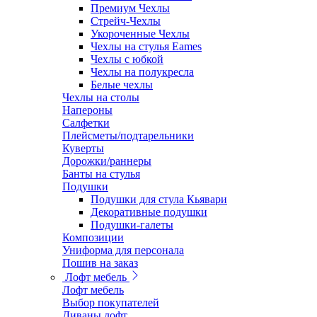
Премиум Чехлы
Стрейч-Чехлы
Укороченные Чехлы
Чехлы на стулья Eames
Чехлы с юбкой
Чехлы на полукресла
Белые чехлы
Чехлы на столы
Напероны
Салфетки
Плейсметы/подтарельники
Куверты
Дорожки/раннеры
Банты на стулья
Подушки
Подушки для стула Кьявари
Декоративные подушки
Подушки-галеты
Композиции
Униформа для персонала
Пошив на заказ
Лофт мебель
Лофт мебель
Выбор покупателей
Диваны лофт