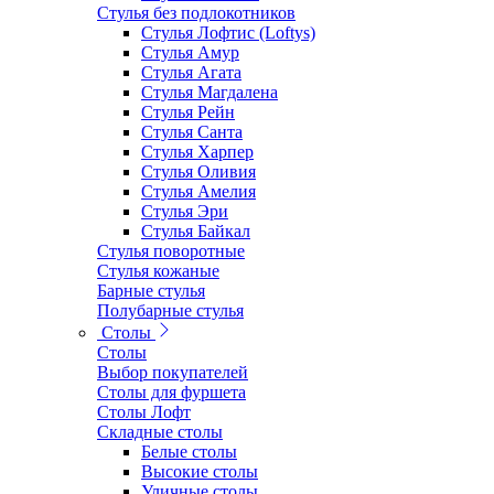
Стулья без подлокотников
Стулья Лофтис (Loftys)
Стулья Амур
Стулья Агата
Стулья Магдалена
Стулья Рейн
Стулья Санта
Стулья Харпер
Стулья Оливия
Стулья Амелия
Стулья Эри
Стулья Байкал
Стулья поворотные
Стулья кожаные
Барные стулья
Полубарные стулья
Столы
Столы
Выбор покупателей
Столы для фуршета
Столы Лофт
Складные столы
Белые столы
Высокие столы
Уличные столы