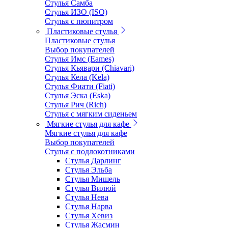
Стулья Самба
Стулья ИЗО (ISO)
Стулья с пюпитром
Пластиковые стулья
Пластиковые стулья
Выбор покупателей
Стулья Имс (Eames)
Стулья Кьявари (Chiavari)
Стулья Кела (Kela)
Стулья Фиати (Fiati)
Стулья Эска (Eska)
Стулья Рич (Rich)
Стулья с мягким сиденьем
Мягкие стулья для кафе
Мягкие стулья для кафе
Выбор покупателей
Стулья с подлокотниками
Стулья Дарлинг
Стулья Эльба
Стулья Мишель
Стулья Вилюй
Стулья Нева
Стулья Нарва
Стулья Хевиз
Стулья Жасмин