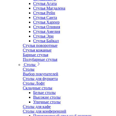
Стулья Агата
Стулья Магдалена
Стулья Рейн
Стулья Санта
Стулья Харпер
Стулья Оливия
Стулья Амелия
Стулья Эри
Стулья Байкал
Стулья поворотные
Стулья кожаные
Барные стулья
Полубарные стулья
Столы
Столы
Выбор покупателей
Столы для фуршета
Столы Лофт
Складные столы
Белые столы
Высокие столы
Уличные столы
Столы для кафе
Столы для конференций
Переговорный стол на 6 человек