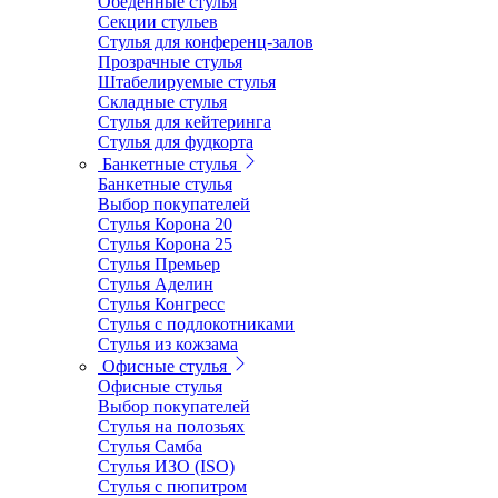
Обеденные стулья
Секции стульев
Стулья для конференц-залов
Прозрачные стулья
Штабелируемые стулья
Складные стулья
Стулья для кейтеринга
Стулья для фудкорта
Банкетные стулья
Банкетные стулья
Выбор покупателей
Стулья Корона 20
Стулья Корона 25
Стулья Премьер
Стулья Аделин
Стулья Конгресс
Стулья с подлокотниками
Стулья из кожзама
Офисные стулья
Офисные стулья
Выбор покупателей
Стулья на полозьях
Стулья Самба
Стулья ИЗО (ISO)
Стулья с пюпитром