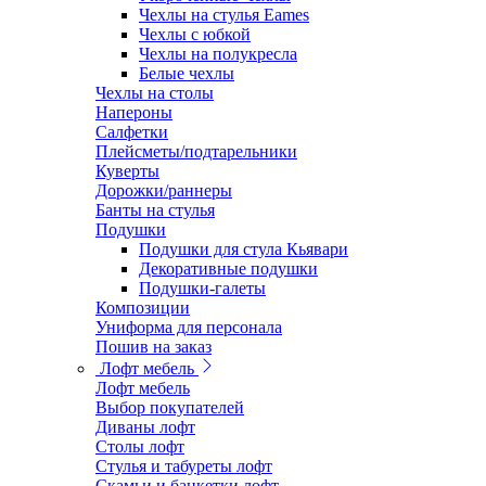
Чехлы на стулья Eames
Чехлы с юбкой
Чехлы на полукресла
Белые чехлы
Чехлы на столы
Напероны
Салфетки
Плейсметы/подтарельники
Куверты
Дорожки/раннеры
Банты на стулья
Подушки
Подушки для стула Кьявари
Декоративные подушки
Подушки-галеты
Композиции
Униформа для персонала
Пошив на заказ
Лофт мебель
Лофт мебель
Выбор покупателей
Диваны лофт
Столы лофт
Стулья и табуреты лофт
Скамьи и банкетки лофт