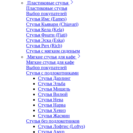
Пластиковые стулья
Пластиковые стулья
Выбор покупателей
Стулья Имс (Eames)
Стулья Кьявари (Chiavari)
Стулья Кела (Kela)
Стулья Фиати (Fiati)
Стулья Эска (Eska)
Стулья Рич (Rich)
Стулья с мягким сиденьем
Мягкие стулья для кафе
Мягкие стулья для кафе
Выбор покупателей
Стулья с подлокотниками
Стулья Дарлинг
Стулья Эльба
Стулья Мишель
Стулья Вилюй
Стулья Нева
Стулья Нарва
Стулья Хевиз
Стулья Жасмин
Стулья без подлокотников
Стулья Лофтис (Loftys)
Стулья Амур