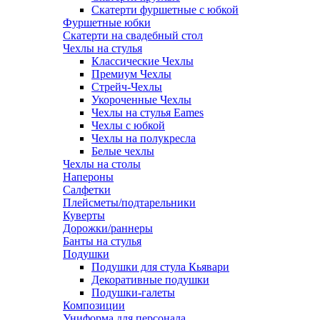
Скатерти фуршетные с юбкой
Фуршетные юбки
Скатерти на свадебный стол
Чехлы на стулья
Классические Чехлы
Премиум Чехлы
Стрейч-Чехлы
Укороченные Чехлы
Чехлы на стулья Eames
Чехлы с юбкой
Чехлы на полукресла
Белые чехлы
Чехлы на столы
Напероны
Салфетки
Плейсметы/подтарельники
Куверты
Дорожки/раннеры
Банты на стулья
Подушки
Подушки для стула Кьявари
Декоративные подушки
Подушки-галеты
Композиции
Униформа для персонала