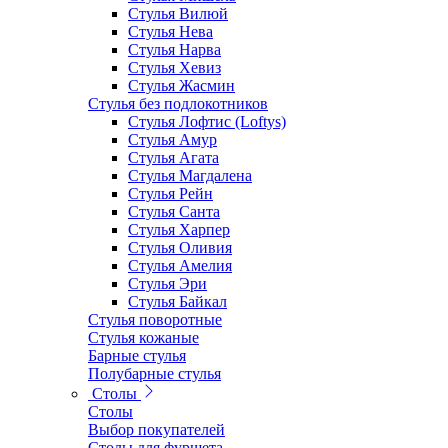
Стулья Вилюй
Стулья Нева
Стулья Нарва
Стулья Хевиз
Стулья Жасмин
Стулья без подлокотников
Стулья Лофтис (Loftys)
Стулья Амур
Стулья Агата
Стулья Магдалена
Стулья Рейн
Стулья Санта
Стулья Харпер
Стулья Оливия
Стулья Амелия
Стулья Эри
Стулья Байкал
Стулья поворотные
Стулья кожаные
Барные стулья
Полубарные стулья
Столы
Столы
Выбор покупателей
Столы для фуршета