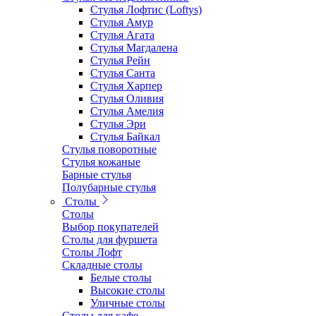
Стулья Лофтис (Loftys)
Стулья Амур
Стулья Агата
Стулья Магдалена
Стулья Рейн
Стулья Санта
Стулья Харпер
Стулья Оливия
Стулья Амелия
Стулья Эри
Стулья Байкал
Стулья поворотные
Стулья кожаные
Барные стулья
Полубарные стулья
Столы
Столы
Выбор покупателей
Столы для фуршета
Столы Лофт
Складные столы
Белые столы
Высокие столы
Уличные столы
Столы для кафе