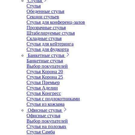
Стулья
Стулья
Обеденные стулья
Секции стульев
Стулья для конференц-залов
Прозрачные стулья
Штабелируемые стулья
Складные стулья
Стулья для кейтеринга
Стулья для фудкорта
Банкетные стулья
Банкетные стулья
Выбор покупателей
Стулья Корона 20
Стулья Корона 25
Стулья Премьер
Стулья Аделин
Стулья Конгресс
Стулья с подлокотниками
Стулья из кожзама
Офисные стулья
Офисные стулья
Выбор покупателей
Стулья на полозьях
Стулья Самба