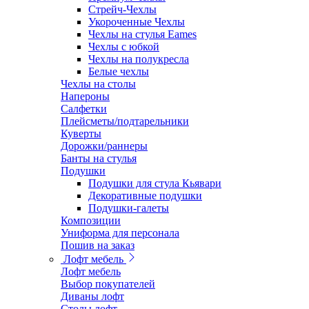
Стрейч-Чехлы
Укороченные Чехлы
Чехлы на стулья Eames
Чехлы с юбкой
Чехлы на полукресла
Белые чехлы
Чехлы на столы
Напероны
Салфетки
Плейсметы/подтарельники
Куверты
Дорожки/раннеры
Банты на стулья
Подушки
Подушки для стула Кьявари
Декоративные подушки
Подушки-галеты
Композиции
Униформа для персонала
Пошив на заказ
Лофт мебель
Лофт мебель
Выбор покупателей
Диваны лофт
Столы лофт