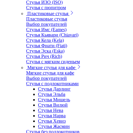
Стулья ИЗО (ISO)
Стулья с пюпитром
Пластиковые стулья
Пластиковые стулья
Выбор покупателей
Стулья Имс (Eames)
Стулья Кьявари (Chiavari)
Стулья Кела (Kela)
Стулья Фиати (Fiati)
Стулья Эска (Eska)
Стулья Рич (Rich)
Стулья с мягким сиденьем
Мягкие стулья для кафе
Мягкие стулья для кафе
Выбор покупателей
Стулья с подлокотниками
Стулья Дарлинг
Стулья Эльба
Стулья Мишель
Стулья Вилюй
Стулья Нева
Стулья Нарва
Стулья Хевиз
Стулья Жасмин
Стулья без подлокотников