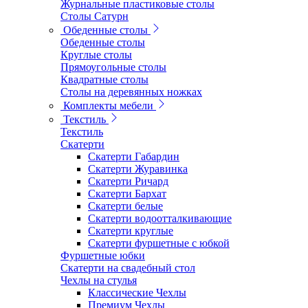
Журнальные пластиковые столы
Столы Сатурн
Обеденные столы
Обеденные столы
Круглые столы
Прямоугольные столы
Квадратные столы
Столы на деревянных ножках
Комплекты мебели
Текстиль
Текстиль
Скатерти
Скатерти Габардин
Скатерти Журавинка
Скатерти Ричард
Скатерти Бархат
Скатерти белые
Скатерти водоотталкивающие
Скатерти круглые
Скатерти фуршетные с юбкой
Фуршетные юбки
Скатерти на свадебный стол
Чехлы на стулья
Классические Чехлы
Премиум Чехлы