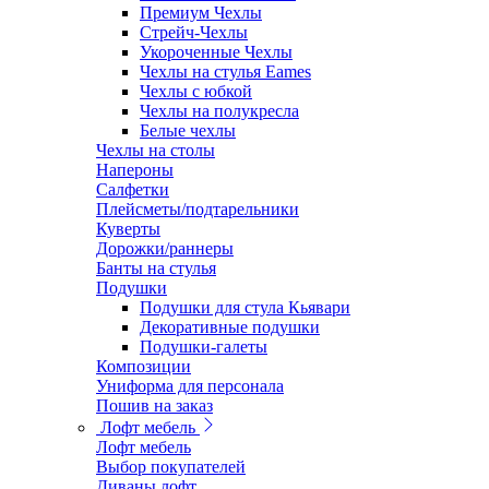
Премиум Чехлы
Стрейч-Чехлы
Укороченные Чехлы
Чехлы на стулья Eames
Чехлы с юбкой
Чехлы на полукресла
Белые чехлы
Чехлы на столы
Напероны
Салфетки
Плейсметы/подтарельники
Куверты
Дорожки/раннеры
Банты на стулья
Подушки
Подушки для стула Кьявари
Декоративные подушки
Подушки-галеты
Композиции
Униформа для персонала
Пошив на заказ
Лофт мебель
Лофт мебель
Выбор покупателей
Диваны лофт