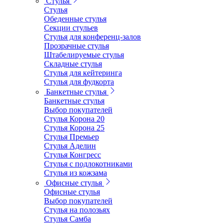
Стулья
Стулья
Обеденные стулья
Секции стульев
Стулья для конференц-залов
Прозрачные стулья
Штабелируемые стулья
Складные стулья
Стулья для кейтеринга
Стулья для фудкорта
Банкетные стулья
Банкетные стулья
Выбор покупателей
Стулья Корона 20
Стулья Корона 25
Стулья Премьер
Стулья Аделин
Стулья Конгресс
Стулья с подлокотниками
Стулья из кожзама
Офисные стулья
Офисные стулья
Выбор покупателей
Стулья на полозьях
Стулья Самба