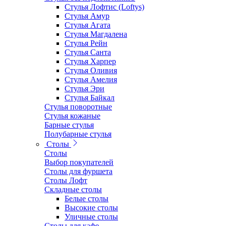
Стулья Лофтис (Loftys)
Стулья Амур
Стулья Агата
Стулья Магдалена
Стулья Рейн
Стулья Санта
Стулья Харпер
Стулья Оливия
Стулья Амелия
Стулья Эри
Стулья Байкал
Стулья поворотные
Стулья кожаные
Барные стулья
Полубарные стулья
Столы
Столы
Выбор покупателей
Столы для фуршета
Столы Лофт
Складные столы
Белые столы
Высокие столы
Уличные столы
Столы для кафе