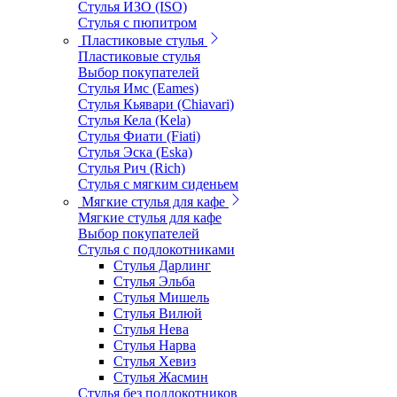
Стулья ИЗО (ISO)
Стулья с пюпитром
Пластиковые стулья
Пластиковые стулья
Выбор покупателей
Стулья Имс (Eames)
Стулья Кьявари (Chiavari)
Стулья Кела (Kela)
Стулья Фиати (Fiati)
Стулья Эска (Eska)
Стулья Рич (Rich)
Стулья с мягким сиденьем
Мягкие стулья для кафе
Мягкие стулья для кафе
Выбор покупателей
Стулья с подлокотниками
Стулья Дарлинг
Стулья Эльба
Стулья Мишель
Стулья Вилюй
Стулья Нева
Стулья Нарва
Стулья Хевиз
Стулья Жасмин
Стулья без подлокотников